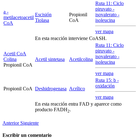
Ruta 11: Ciclo
piruvato -
a
-
Escisión
Propionil
isovalerato -
metilacetoacetil
Tiolasa
CoA
isoleucina
CoA
ver mapa
En esta reacción interviene CoASH.
Ruta 11: Ciclo
piruvato -
Acetil CoA
isovalerato -
Colina
Acetil sintetasa
Acetilcolina
isoleucina
Propionil CoA
ver mapa
Ruta 15:
b
-
oxidación
Propionil CoA
Deshidrogenasa
Acrílico
ver mapa
En esta reacción entra FAD y aparece como
producto FADH
.
2
Anterior
Siguiente
Escribir un comentario