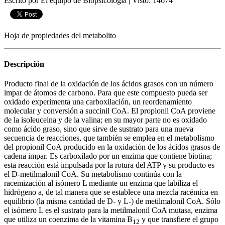
Escrito por El equipo de Biopsicologia
|
Visto: 14674
Hoja de propiedades del metabolito
Descripción
Producto final de la oxidación de los ácidos grasos con un número
impar de átomos de carbono. Para que este compuesto pueda ser
oxidado experimenta una carboxilación, un reordenamiento
molecular y conversión a succinil CoA. El propionil CoA proviene
de la isoleuceina y de la valina; en su mayor parte no es oxidado
como ácido graso, sino que sirve de sustrato para una nueva
secuencia de reacciones, que también se emplea en el metabolismo
del propionil CoA producido en la oxidación de los ácidos grasos de
cadena impar. Es carboxilado por un enzima que contiene biotina;
esta reacción está impulsada por la rotura del ATP y su producto es
el D-metilmalonil CoA. Su metabolismo continúa con la
racemización al isómero L mediante un enzima que labiliza el
hidrógeno
a
, de tal manera que se establece una mezcla racémica en
equilibrio (la misma cantidad de D- y L-) de metilmalonil CoA. Sólo
el isómero L es el sustrato para la metilmalonil CoA mutasa, enzima
que utiliza un coenzima de la vitamina B
y que transfiere el grupo
1
2