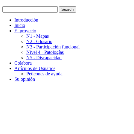
Introducción
Inicio
El proyecto
N1 - Mapas
N2 - Glosario
N3 - Participación funcional
Nivel 4 - Patologías
N5 - Discapacidad
Colabora
Artículos de Usuarios
Peticones de ayuda
Su opinión