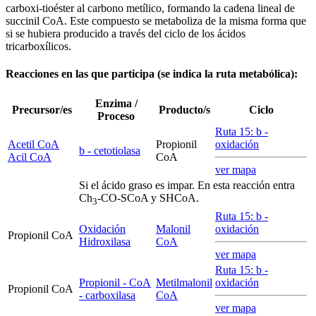
carboxi-tioéster al carbono metílico, formando la cadena lineal de
succinil CoA. Este compuesto se metaboliza de la misma forma que
si se hubiera producido a través del ciclo de los ácidos
tricarboxílicos.
Reacciones en las que participa (se indica la ruta metabólica):
Enzima /
Precursor/es
Producto/s
Ciclo
Proceso
Ruta 15:
b
-
Acetil CoA
Propionil
oxidación
b
- cetotiolasa
Acil CoA
CoA
ver mapa
Si el ácido graso es impar. En esta reacción entra
Ch
-CO-SCoA y SHCoA.
3
Ruta 15:
b
-
Oxidación
Malonil
oxidación
Propionil CoA
Hidroxilasa
CoA
ver mapa
Ruta 15:
b
-
Propionil - CoA
Metilmalonil
oxidación
Propionil CoA
- carboxilasa
CoA
ver mapa