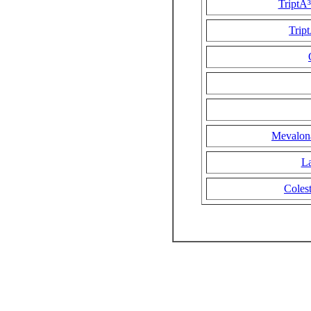
TriptÃ³
Trip
Mevalona
La
Colest