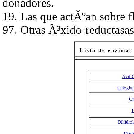
donadores.
19. Las que actÃºan sobre 
97. Otras Ã³xido-reductasas
L
i s t a d e e n z i m a s 
Acil-
Cetoglut
Ci
D
Dihidrol
Dop