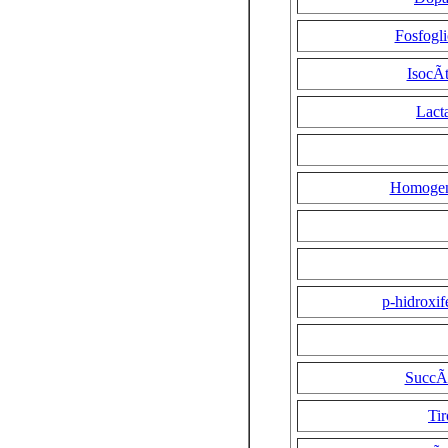
Fosfogli
IsocÃ­
Lact
Homogent
p-hidroxif
SuccÃ­
Tir