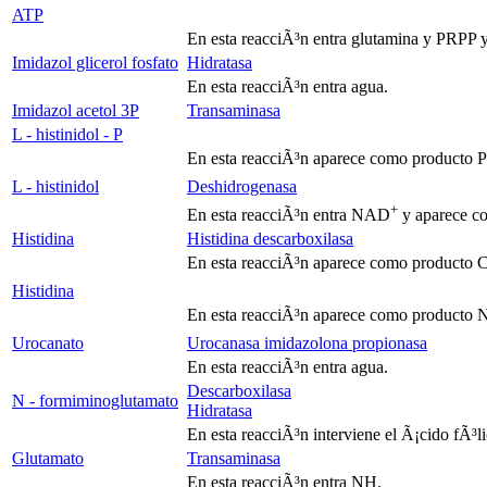
ATP
En esta reacciÃ³n entra glutamina y PRPP
Imidazol glicerol fosfato
Hidratasa
En esta reacciÃ³n entra agua.
Imidazol acetol 3P
Transaminasa
L - histinidol - P
En esta reacciÃ³n aparece como producto 
L - histinidol
Deshidrogenasa
+
En esta reacciÃ³n entra NAD
y aparece 
Histidina
Histidina descarboxilasa
En esta reacciÃ³n aparece como producto
Histidina
En esta reacciÃ³n aparece como producto
Urocanato
Urocanasa imidazolona propionasa
En esta reacciÃ³n entra agua.
Descarboxilasa
N - formiminoglutamato
Hidratasa
En esta reacciÃ³n interviene el Ã¡cido fÃ³li
Glutamato
Transaminasa
En esta reacciÃ³n entra NH.