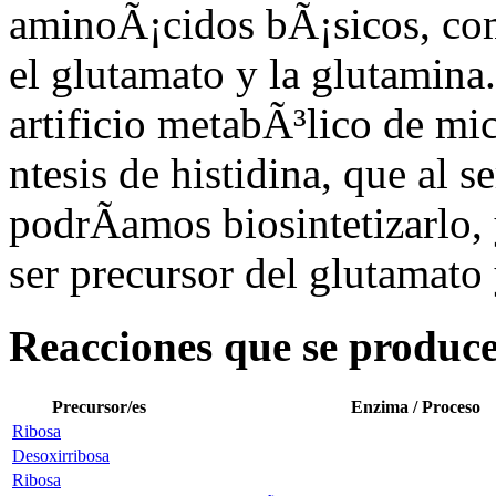
aminoÃ¡cidos bÃ¡sicos, com
el glutamato y la glutamin
artificio metabÃ³lico de mi
ntesis de histidina, que al 
podrÃ­amos biosintetizarlo,
ser precursor del glutamato 
Reacciones que se produce
Precursor/es
Enzima / Proceso
Ribosa
Desoxirribosa
Ribosa