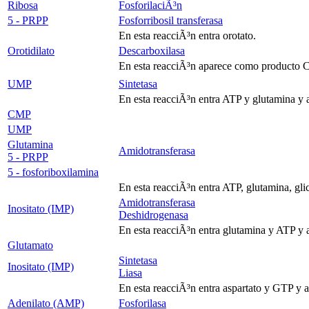
Ribosa
FosforilaciÃ³n
5 - PRPP
Fosforribosil transferasa
En esta reacciÃ³n entra orotato.
Orotidilato
Descarboxilasa
En esta reacciÃ³n aparece como producto
UMP
Sintetasa
En esta reacciÃ³n entra ATP y glutamina y
CMP
UMP
Glutamina
Amidotransferasa
5 - PRPP
5 - fosforiboxilamina
En esta reacciÃ³n entra ATP, glutamina, gl
Amidotransferasa
Inositato (IMP)
Deshidrogenasa
En esta reacciÃ³n entra glutamina y ATP y
Glutamato
Sintetasa
Inositato (IMP)
Liasa
En esta reacciÃ³n entra aspartato y GTP y
Adenilato (AMP)
Fosforilasa