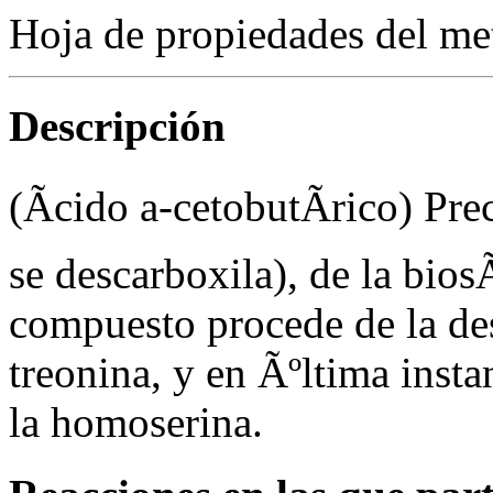
Hoja de propiedades del me
Descripción
(Ãcido
a
-cetobutÃ­rico) Pre
se descarboxila), de la biosÃ
compuesto procede de la de
treonina, y en Ãºltima insta
la homoserina.