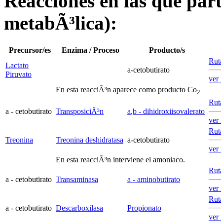
Reacciones en las que parti
metabÃ³lica):
Precursor/es
Enzima / Proceso
Producto/s
Ruta
Lactato
a
-cetobutirato
Piruvato
ver
En esta reacciÃ³n aparece como producto Co
2
Ruta
a
- cetobutirato
TransposiciÃ³n
a
,
b
- dihidroxiisovalerato
ver
Ruta
Treonina
Treonina deshidratasa
a
-cetobutirato
ver
En esta reacciÃ³n interviene el amoniaco.
Ruta
a
- cetobutirato
Transaminasa
a
- aminobutirato
ver
Ruta
a
- cetobutirato
Descarboxilasa
Propionato
ver