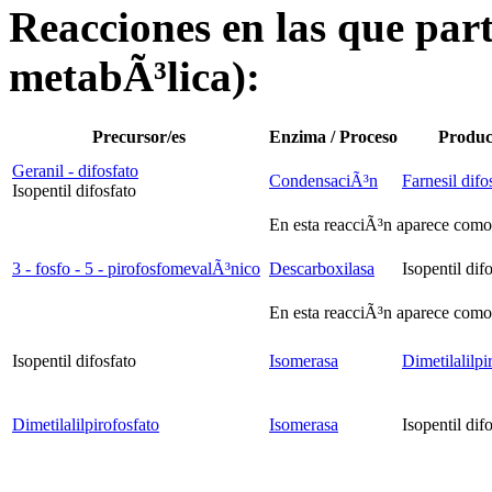
Reacciones en las que parti
metabÃ³lica):
Precursor/es
Enzima / Proceso
Produc
Geranil - difosfato
CondensaciÃ³n
Farnesil difo
Isopentil difosfato
En esta reacciÃ³n aparece como
3 - fosfo - 5 - pirofosfomevalÃ³nico
Descarboxilasa
Isopentil dif
En esta reacciÃ³n aparece com
Isopentil difosfato
Isomerasa
Dimetilalilpi
Dimetilalilpirofosfato
Isomerasa
Isopentil dif