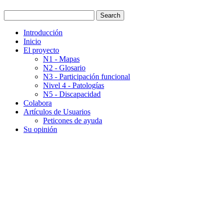
Introducción
Inicio
El proyecto
N1 - Mapas
N2 - Glosario
N3 - Participación funcional
Nivel 4 - Patologías
N5 - Discapacidad
Colabora
Artículos de Usuarios
Peticones de ayuda
Su opinión