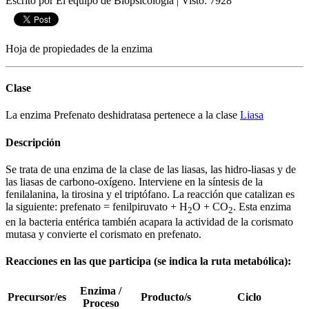
Escrito por El equipo de Biopsicologia
|
Visto: 7928
Hoja de propiedades de la enzima
Clase
La enzima Prefenato deshidratasa pertenece a la clase
Liasa
Descripción
Se trata de una enzima de la clase de las liasas, las hidro-liasas y de
las liasas de carbono-oxígeno. Interviene en la síntesis de la
fenilalanina, la tirosina y el triptófano. La reacción que catalizan es
la siguiente: prefenato = fenilpiruvato + H
O + CO
. Esta enzima
2
2
en la bacteria entérica también acapara la actividad de la corismato
mutasa y convierte el corismato en prefenato.
Reacciones en las que participa (se indica la ruta metabólica):
Enzima /
Precursor/es
Producto/s
Ciclo
Proceso