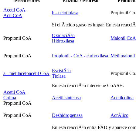
Precursor/es
Enzima / Proceso
Producto
Acetil CoA
b
- cetotiolasa
Propionil C
Acil CoA
Si el Ã¡cido graso es impar. En esta reacci
OxidaciÃ³n
Propionil CoA
Malonil CoA
Hidroxilasa
Propionil CoA
Propionil - CoA - carboxilasa
Metilmaloni
EscisiÃ³n
a
- metilacetoacetil CoA
Propionil C
Tiolasa
En esta reacciÃ³n interviene CoASH.
Acetil CoA
Colina
Acetil sintetasa
Acetilcolina
Propionil CoA
Propionil CoA
Deshidrogenasa
AcrÃ­lico
En esta reacciÃ³n entra FAD y aparece c