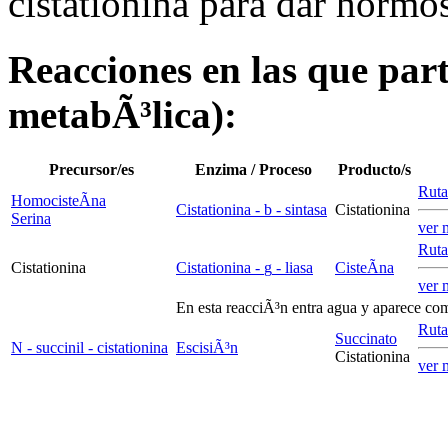
cistationina para dar hormos
Reacciones en las que parti
metabÃ³lica):
Precursor/es
Enzima / Proceso
Producto/s
Ruta
HomocisteÃ­na
Cistationina -
b
- sintasa
Cistationina
Serina
ver 
Ruta
Cistationina
Cistationina -
g
- liasa
CisteÃ­na
ver 
En esta reacciÃ³n entra agua y aparece co
Ruta
Succinato
N - succinil - cistationina
EscisiÃ³n
Cistationina
ver 