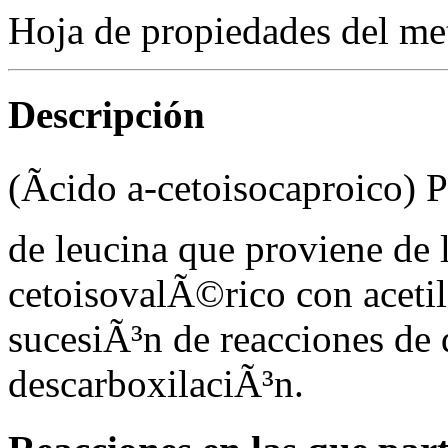
Hoja de propiedades del me
Descripción
(Ãcido
a
-cetoisocaproico) P
de leucina que proviene de
cetoisovalÃ©rico con acet
sucesiÃ³n de reacciones de
descarboxilaciÃ³n.