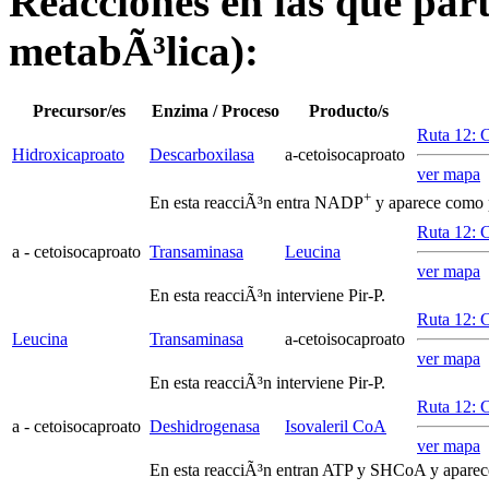
Reacciones en las que parti
metabÃ³lica):
Precursor/es
Enzima / Proceso
Producto/s
Ruta 12: C
Hidroxicaproato
Descarboxilasa
a
-cetoisocaproato
ver mapa
+
En esta reacciÃ³n entra NADP
y aparece com
Ruta 12: C
a
- cetoisocaproato
Transaminasa
Leucina
ver mapa
En esta reacciÃ³n interviene Pir-P.
Ruta 12: C
Leucina
Transaminasa
a
-cetoisocaproato
ver mapa
En esta reacciÃ³n interviene Pir-P.
Ruta 12: C
a
- cetoisocaproato
Deshidrogenasa
Isovaleril CoA
ver mapa
En esta reacciÃ³n entran ATP y SHCoA y apar