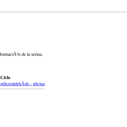
 formaciÃ³n de la serina.
Ciclo
ogliceraldehÃ­do - glicina