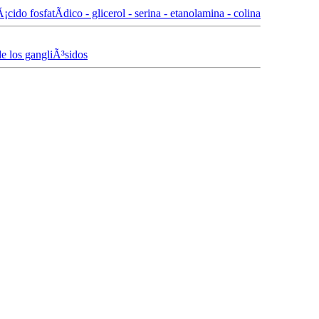
¡cido fosfatÃ­dico - glicerol - serina - etanolamina - colina
de los gangliÃ³sidos