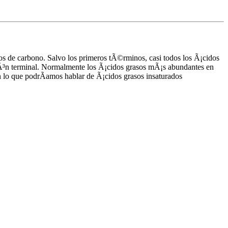
os de carbono. Salvo los primeros tÃ©rminos, casi todos los Ã¡cidos
iÃ³n terminal. Normalmente los Ã¡cidos grasos mÃ¡s abundantes en
 lo que podrÃ­amos hablar de Ã¡cidos grasos insaturados