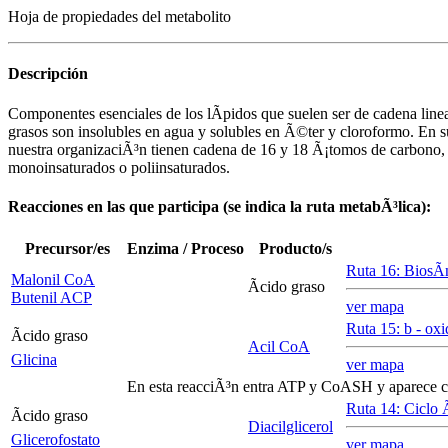
Hoja de propiedades del metabolito
Descripción
Componentes esenciales de los lÃ­pidos que suelen ser de cadena line
grasos son insolubles en agua y solubles en Ã©ter y cloroformo. En
nuestra organizaciÃ³n tienen cadena de 16 y 18 Ã¡tomos de carbono, 
monoinsaturados o poliinsaturados.
Reacciones en las que participa (se indica la ruta metabÃ³lica):
Precursor/es
Enzima / Proceso
Producto/s
Ruta 16: BiosÃ­n
Malonil CoA
Ãcido graso
Butenil ACP
ver mapa
Ruta 15:
b
- oxi
Ãcido graso
Acil CoA
Glicina
ver mapa
En esta reacciÃ³n entra ATP y CoASH y aparece
Ruta 14: Ciclo Ã
Ãcido graso
Diacilglicerol
Glicerofostato
ver mapa