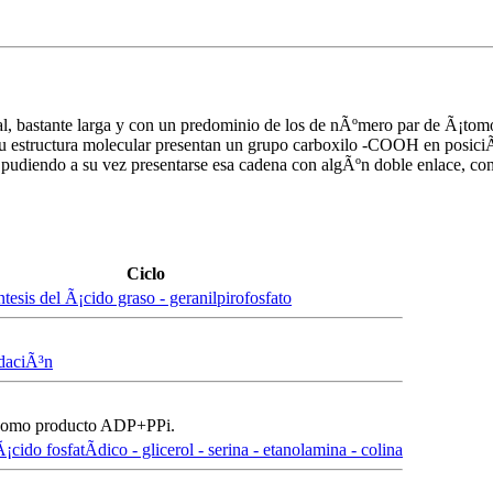
al, bastante larga y con un predominio de los de nÃºmero par de Ã¡tom
 su estructura molecular presentan un grupo carboxilo -COOH en posic
pudiendo a su vez presentarse esa cadena con algÃºn doble enlace, con
Ciclo
tesis del Ã¡cido graso - geranilpirofosfato
daciÃ³n
 como producto ADP+PPi.
¡cido fosfatÃ­dico - glicerol - serina - etanolamina - colina