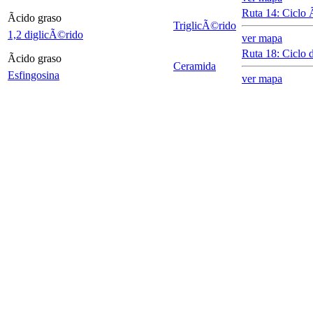
Ruta 14: Ciclo Ã
Ãcido graso
TriglicÃ©rido
1,2 diglicÃ©rido
ver mapa
Ruta 18: Ciclo 
Ãcido graso
Ceramida
Esfingosina
ver mapa