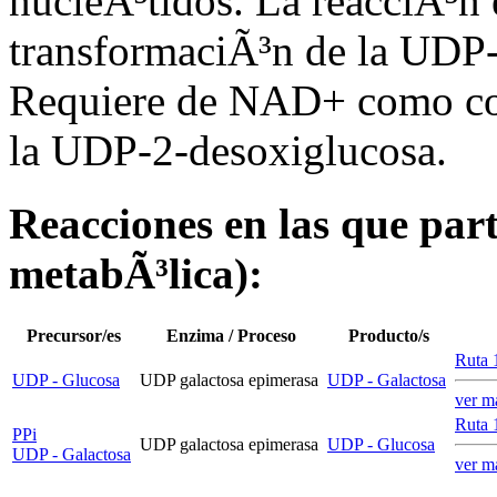
nucleÃ³tidos. La reacciÃ³n 
transformaciÃ³n de la UDP-
Requiere de NAD+ como cof
la UDP-2-desoxiglucosa.
Reacciones en las que parti
metabÃ³lica):
Precursor/es
Enzima / Proceso
Producto/s
Ruta 
UDP - Glucosa
UDP galactosa epimerasa
UDP - Galactosa
ver m
Ruta 
PPi
UDP galactosa epimerasa
UDP - Glucosa
UDP - Galactosa
ver m