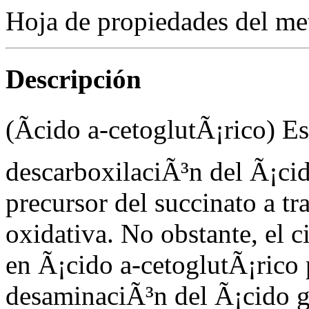
Hoja de propiedades del me
Descripción
(Ãcido
a
-cetoglutÃ¡rico) Es
descarboxilaciÃ³n del Ã¡cid
precursor del succinato a t
oxidativa. No obstante, el c
en Ã¡cido
a
-cetoglutÃ¡rico 
desaminaciÃ³n del Ã¡cido g