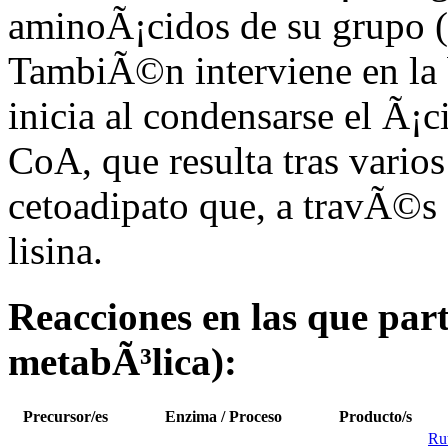
aminoÃ¡cidos de su grupo (p
TambiÃ©n interviene en la bi
inicia al condensarse el Ã¡
CoA, que resulta tras vario
cetoadipato que, a travÃ©s
lisina.
Reacciones en las que parti
metabÃ³lica):
Precursor/es
Enzima / Proceso
Producto/s
Rut