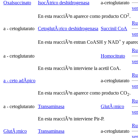
Oxalsuccinato
IsocÃ­trico deshidrogenasa
a
-cetoglutarato
ve
2
En esta reacciÃ³n aparece como producto CO
.
Rut
a
- cetoglutarato
CetoglutÃ¡rico deshidrogenasa
Succinil CoA
ve
+
En esta reacciÃ³n entran CoASH y NAD
y apare
Ru
a
- cetoglutarato
Homocitrato
ve
En esta reacciÃ³n interviene la acetil CoA.
Ru
a
- ceto adÃ­pico
a
-cetoglutarato
ve
En esta reacciÃ³n aparece como producto CO
.
2
Ru
a
- cetoglutarato
Transaminasa
GlutÃ¡mico
ve
En esta reacciÃ³n interviene Pir-P.
Ru
GlutÃ¡mico
Transaminasa
a
-cetoglutarato
ve