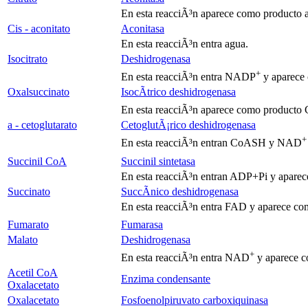
En esta reacciÃ³n aparece como producto 
Cis - aconitato
Aconitasa
En esta reacciÃ³n entra agua.
Isocitrato
Deshidrogenasa
+
En esta reacciÃ³n entra NADP
y aparec
Oxalsuccinato
IsocÃ­trico deshidrogenasa
En esta reacciÃ³n aparece como producto
a
- cetoglutarato
CetoglutÃ¡rico deshidrogenasa
+
En esta reacciÃ³n entran CoASH y NAD
Succinil CoA
Succinil sintetasa
En esta reacciÃ³n entran ADP+Pi y apar
Succinato
SuccÃ­nico deshidrogenasa
En esta reacciÃ³n entra FAD y aparece 
Fumarato
Fumarasa
Malato
Deshidrogenasa
+
En esta reacciÃ³n entra NAD
y aparece
Acetil CoA
Enzima condensante
Oxalacetato
Oxalacetato
Fosfoenolpiruvato carboxiquinasa