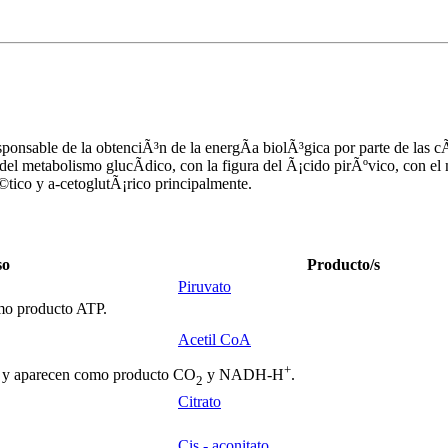
sponsable de la obtenciÃ³n de la energÃ­a biolÃ³gica por parte de las cÃ
 del metabolismo glucÃ­dico, con la figura del Ã¡cido pirÃºvico, con e
Ã©tico y
a
-cetoglutÃ¡rico principalmente.
so
Producto/s
Piruvato
mo producto ATP.
Acetil CoA
+
y aparecen como producto CO
y NADH-H
.
2
Citrato
Cis - aconitato