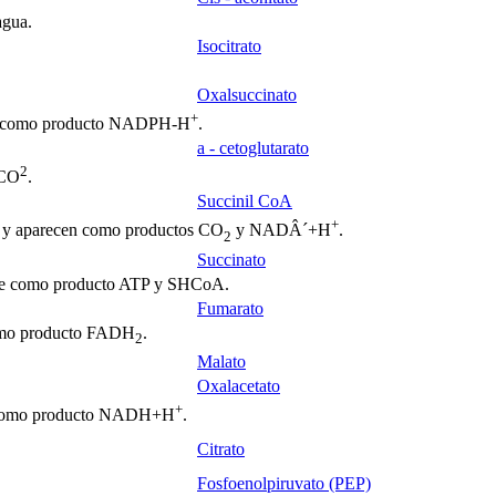
agua.
Isocitrato
Oxalsuccinato
+
e como producto NADPH-H
.
a
- cetoglutarato
2
 CO
.
Succinil CoA
+
y aparecen como productos CO
y NADÂ´+H
.
2
Succinato
ece como producto ATP y SHCoA.
Fumarato
como producto FADH
.
2
Malato
Oxalacetato
+
 como producto NADH+H
.
Citrato
Fosfoenolpiruvato (PEP)