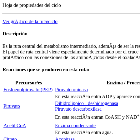
Hoja de propiedades del ciclo
Ver grÃ¡fico de la ruta/ciclo
Descripción
Es la ruta central del metabolismo intermediario, ademÃ¡s de ser la re
El papel de ruta central viene especialmente determinado por el cruce
protÃ©ico con las conexiones de los aminoÃ¡cidos desde el oxalac
Reacciones que se producen en esta ruta:
Precursor/es
Enzima / Proce
Fosfoenolpiruvato (PEP)
Piruvato quinasa
En esta reacciÃ³n entra ADP y aparece co
Dihidrolipoico - deshidrogenasa
Piruvato
Piruvato descarboxilasa
+
En esta reacciÃ³n entran CoASH y NAD
Acetil CoA
Enzima condensante
En esta reacciÃ³n entra agua.
Citrato
Aconitasa