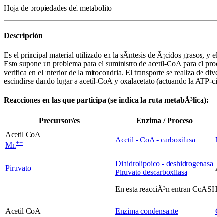
Hoja de propiedades del metabolito
Descripción
Es el principal material utilizado en la sÃ­ntesis de Ã¡cidos grasos, y 
Esto supone un problema para el suministro de acetil-CoA para el pr
verifica en el interior de la mitocondria. El transporte se realiza de
escindirse dando lugar a acetil-CoA y oxalacetato (actuando la ATP-ci
Reacciones en las que participa (se indica la ruta metabÃ³lica):
Precursor/es
Enzima / Proceso
Acetil CoA
Acetil - CoA - carboxilasa
+
+
Mn
Dihidrolipoico - deshidrogenasa
Piruvato
Piruvato descarboxilasa
En esta reacciÃ³n entran CoA
Acetil CoA
Enzima condensante