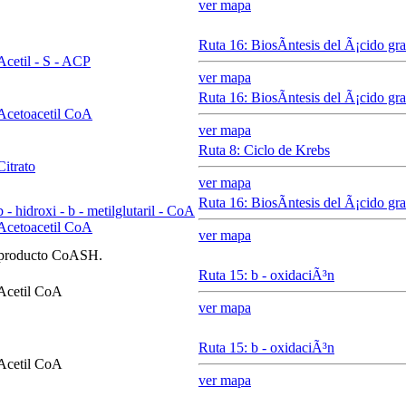
ver mapa
Ruta 16: BiosÃ­ntesis del Ã¡cido gra
Acetil - S - ACP
ver mapa
Ruta 16: BiosÃ­ntesis del Ã¡cido gra
Acetoacetil CoA
ver mapa
Ruta 8: Ciclo de Krebs
Citrato
ver mapa
Ruta 16: BiosÃ­ntesis del Ã¡cido gra
b
- hidroxi -
b
- metilglutaril - CoA
Acetoacetil CoA
ver mapa
o producto CoASH.
Ruta 15:
b
- oxidaciÃ³n
Acetil CoA
ver mapa
Ruta 15:
b
- oxidaciÃ³n
Acetil CoA
ver mapa