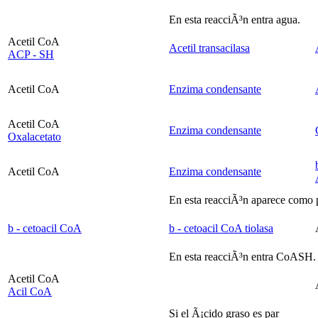
En esta reacciÃ³n entra agua.
Acetil CoA
Acetil transacilasa
ACP - SH
Acetil CoA
Enzima condensante
Acetil CoA
Enzima condensante
Oxalacetato
Acetil CoA
Enzima condensante
En esta reacciÃ³n aparece com
b
- cetoacil CoA
b
- cetoacil CoA tiolasa
En esta reacciÃ³n entra CoASH.
Acetil CoA
Acil CoA
Si el Ã¡cido graso es par