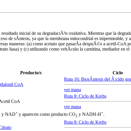
el resultado inicial de su degradaciÃ³n oxidativa. Mientras que la degrad
oceso de sÃ­ntesis, ya que la membrana mitocondrial es impermeable, 
 diversas maneras: (a) como acetato que pasarÃ­a despuÃ©s a acetil-CoA po
trato liasa) y (c) utilizando como vehÃ­culo la carnitina, mediador en 
Producto/s
Ciclo
Ruta 16: BiosÃ­ntesis del Ã¡cido gra
Malonil CoA
ver mapa
Ruta 8: Ciclo de Krebs
Acetil CoA
ver mapa
+
+
SH y NAD
y aparecen como producto CO
y NADH-H
.
2
Ruta 8: Ciclo de Krebs
Citrato