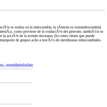
aciÃ³n se realiza en la mitocondria, la sÃ­ntesis es extramitocondrial.
y ademÃ¡s, como proviene de la oxidaciÃ³n del piruvato, tambiÃ©n se
r la acciÃ³n de la acetato tiocinasa; (b) como citrato que puede
el transporte de grupos acilo a travÃ©s de membranas mitocondriales.
so - geranilpirofosfato