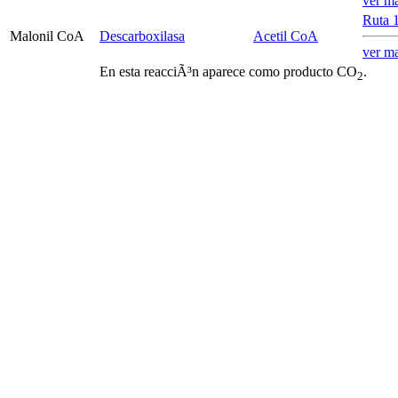
ver m
Ruta 
Malonil CoA
Descarboxilasa
Acetil CoA
ver m
En esta reacciÃ³n aparece como producto CO
.
2