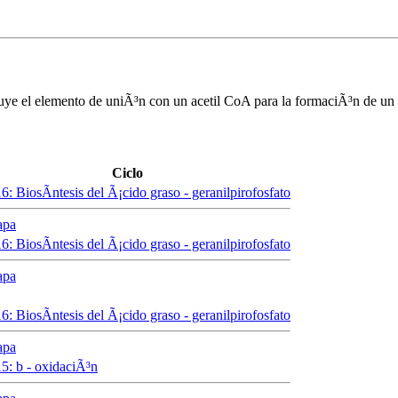
tuye el elemento de uniÃ³n con un acetil CoA para la formaciÃ³n de un
Ciclo
6: BiosÃ­ntesis del Ã¡cido graso - geranilpirofosfato
apa
6: BiosÃ­ntesis del Ã¡cido graso - geranilpirofosfato
apa
6: BiosÃ­ntesis del Ã¡cido graso - geranilpirofosfato
apa
15:
b
- oxidaciÃ³n