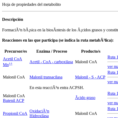
Hoja de propiedades del metabolito
Descripción
FormaciÃ³n bÃ¡sica en la biosÃ­ntesis de los Ã¡cidos grasos y consti
Reacciones en las que participa (se indica la ruta metabÃ³lica):
Precursor/es
Enzima / Proceso
Producto/s
Ruta 1
Acetil CoA
Acetil - CoA - carboxilasa
Malonil CoA
+
+
Mn
ver m
Ruta 1
Malonil CoA
Malonil transacilasa
Malonil - S - ACP
ver m
En esta reacciÃ³n entra ACPSH.
Ruta 1
Malonil CoA
Ãcido graso
Butenil ACP
ver m
Ruta 
OxidaciÃ³n
Propionil CoA
Malonil CoA
Hidroxilasa