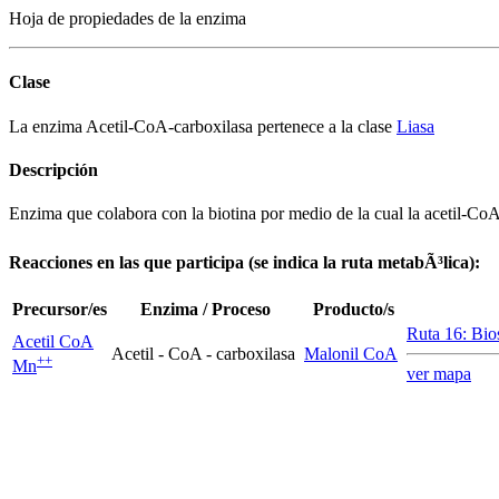
Hoja de propiedades de la enzima
Clase
La enzima Acetil-CoA-carboxilasa pertenece a la clase
Liasa
Descripción
Enzima que colabora con la biotina por medio de la cual la acetil-CoA
Reacciones en las que participa (se indica la ruta metabÃ³lica):
Precursor/es
Enzima / Proceso
Producto/s
Ruta 16: Bios
Acetil CoA
Acetil - CoA - carboxilasa
Malonil CoA
+
+
Mn
ver mapa