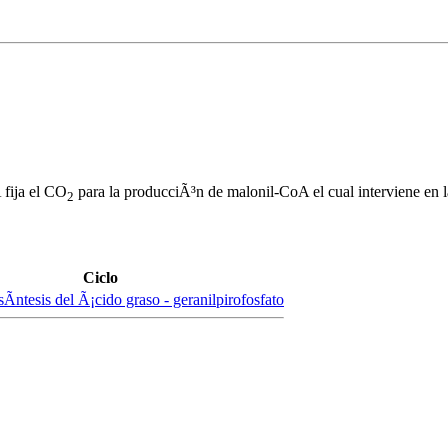
 fija el CO
para la producciÃ³n de malonil-CoA el cual interviene en la
2
Ciclo
Ã­ntesis del Ã¡cido graso - geranilpirofosfato