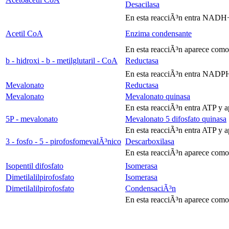
Desacilasa
En esta reacciÃ³n entra NAD
Acetil CoA
Enzima condensante
En esta reacciÃ³n aparece co
b
- hidroxi -
b
- metilglutaril - CoA
Reductasa
En esta reacciÃ³n entra NAD
Mevalonato
Reductasa
Mevalonato
Mevalonato quinasa
En esta reacciÃ³n entra ATP y
5P - mevalonato
Mevalonato 5 difosfato quinasa
En esta reacciÃ³n entra ATP y
3 - fosfo - 5 - pirofosfomevalÃ³nico
Descarboxilasa
En esta reacciÃ³n aparece com
Isopentil difosfato
Isomerasa
Dimetilalilpirofosfato
Isomerasa
Dimetilalilpirofosfato
CondensaciÃ³n
En esta reacciÃ³n aparece como