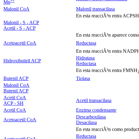
+
+
Mn
Malonil CoA
Malonil transacilasa
En esta reacciÃ³n entra ACPSH
Malonil - S - ACP
Acetil - S - ACP
En esta reacciÃ³n aparece co
Acetoacetil CoA
Reductasa
En esta reacciÃ³n entra NAD
Hidratasa
Hidroxibutiril ACP
Reductasa
En esta reacciÃ³n entra FMNH
Butenil ACP
Tiolasa
Malonil CoA
Butenil ACP
Acetil CoA
Acetil transacilasa
ACP - SH
Acetil CoA
Enzima condensante
Descarboxilasa
Acetoacetil CoA
Desacilasa
En esta reacciÃ³n como produc
Reductasa
Acetoacetil CoA