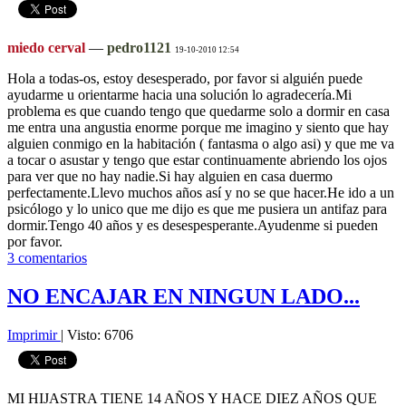
miedo cerval
—
pedro1121
19-10-2010 12:54
Hola a todas-os, estoy desesperado, por favor si alguién puede
ayudarme u orientarme hacia una solución lo agradecería.Mi
problema es que cuando tengo que quedarme solo a dormir en casa
me entra una angustia enorme porque me imagino y siento que hay
alguien conmigo en la habitación ( fantasma o algo asi) y que me va
a tocar o asustar y tengo que estar continuamente abriendo los ojos
para ver que no hay nadie.Si hay alguien en casa duermo
perfectamente.Llevo muchos años así y no se que hacer.He ido a un
psicólogo y lo unico que me dijo es que me pusiera un antifaz para
dormir.Tengo 40 años y es desespesperante
.Ayudenme si pueden
por favor.
3 comentarios
NO ENCAJAR EN NINGUN LADO...
Imprimir
|
Visto: 6706
MI HIJASTRA TIENE 14 AÑOS Y HACE DIEZ AÑOS QUE