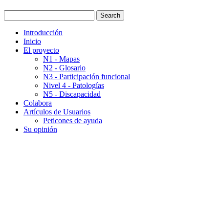
Introducción
Inicio
El proyecto
N1 - Mapas
N2 - Glosario
N3 - Participación funcional
Nivel 4 - Patologías
N5 - Discapacidad
Colabora
Artículos de Usuarios
Peticones de ayuda
Su opinión