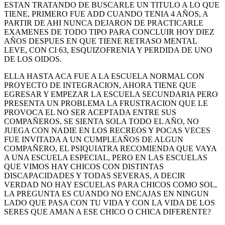
ESTAN TRATANDO DE BUSCARLE UN TITULO A LO QUE
TIENE, PRIMERO FUE ADD CUANDO TENIA 4 AÑOS, A
PARTIR DE AHI NUNCA DEJARON DE PRACTICARLE
EXAMENES DE TODO TIPO PARA CONCLUIR HOY DIEZ
AÑOS DESPUES EN QUE TIENE RETRASO MENTAL
LEVE, CON CI 63, ESQUIZOFRENIA Y PERDIDA DE UNO
DE LOS OIDOS.
ELLA HASTA ACA FUE A LA ESCUELA NORMAL CON
PROYECTO DE INTEGRACION, AHORA TIENE QUE
EGRESAR Y EMPEZAR LA ESCUELA SECUNDARIA PERO
PRESENTA UN PROBLEMA LA FRUSTRACION QUE LE
PROVOCA EL NO SER ACEPTADA ENTRE SUS
COMPAÑEROS, SE SIENTA SOLA TODO EL AÑO, NO
JUEGA CON NADIE EN LOS RECREOS Y POCAS VECES
FUE INVITADA A UN CUMPLEAÑOS DE ALGUN
COMPAÑERO, EL PSIQUIATRA RECOMIENDA QUE VAYA
A UNA ESCUELA ESPECIAL, PERO EN LAS ESCUELAS
QUE VIMOS HAY CHICOS CON DISTINTAS
DISCAPACIDADES Y TODAS SEVERAS, A DECIR
VERDAD NO HAY ESCUELAS PARA CHICOS COMO SOL,
LA PREGUNTA ES CUANDO NO ENCAJAS EN NINGUN
LADO QUE PASA CON TU VIDA Y CON LA VIDA DE LOS
SERES QUE AMAN A ESE CHICO O CHICA DIFERENTE?