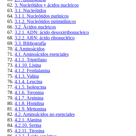
3. Nucleótidos y ácidos nucleicos
3.1. Nucleótidos
3.1.1. Nucleótidos purínicos
3.1.2. Nucleótidos pirimidínicos
3.2. Ácidos nucleicos
3.2.1. ADN: ácido desoxirribonucleico
3.2.2. ARN: ácido ribonucléico
3.3. Bibliografía
4. Aminoácidos
4.1. Aminoácidos esenciales
4.1.1. Triptófano
4.1.10. Lisina
4.1.2. Fenilalanina
4.1.3. Valina
4.1.4. Leucina
4.1.5. Isoleucina
4.1.6. Treonina
4.1.7. Arginina
4.1.8. Histidina
4.1.9. Metionina
4.2. Aminoácidos no esenciales
4.2.1. Alanina
4.2.10. Serina
4.2.11. Tirosina