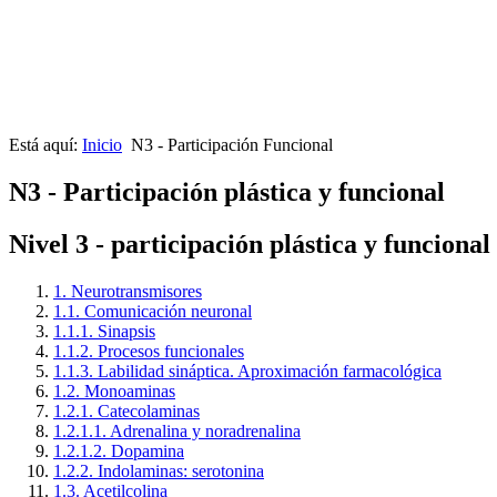
Está aquí:
Inicio
N3 - Participación Funcional
N3 - Participación plástica y funcional
Nivel 3 - participación plástica y funcional
1. Neurotransmisores
1.1. Comunicación neuronal
1.1.1. Sinapsis
1.1.2. Procesos funcionales
1.1.3. Labilidad sináptica. Aproximación farmacológica
1.2. Monoaminas
1.2.1. Catecolaminas
1.2.1.1. Adrenalina y noradrenalina
1.2.1.2. Dopamina
1.2.2. Indolaminas: serotonina
1.3. Acetilcolina