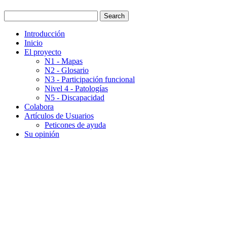
Introducción
Inicio
El proyecto
N1 - Mapas
N2 - Glosario
N3 - Participación funcional
Nivel 4 - Patologías
N5 - Discapacidad
Colabora
Artículos de Usuarios
Peticones de ayuda
Su opinión