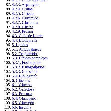
4.2.2. Ácido aspártico
4.2.3. Asparagina
4.2.4. Cistina
4.2.5. Cisteína
4.2.6. Glutámico
4.2.7. Glutamina
4.2.8. Glicina
4.2.9. Prolina
4.3. Ciclo de la urea
4.4. Bibliografía
5. Lípidos
5.1. Ácidos grasos
5.2. Triglicéridos
5.3. Lípidos complejos
5.3.1. Fosfolípidos
5.3.2. Esfingolípidos
5.3.3. Colesterol
5.4. Bibliografía
6. Glúcidos
6.1. Glucosa
6.2. Galactosa
6.3. Fructosa
6.4. Glucógeno
6.5. Glucagón
6.6. Insulina