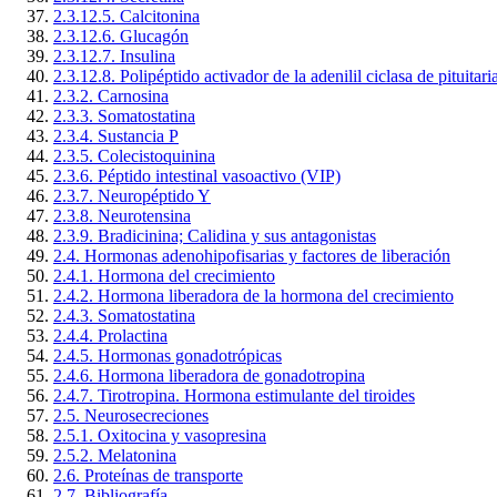
2.3.12.5. Calcitonina
2.3.12.6. Glucagón
2.3.12.7. Insulina
2.3.12.8. Polipéptido activador de la adenilil ciclasa de pituit
2.3.2. Carnosina
2.3.3. Somatostatina
2.3.4. Sustancia P
2.3.5. Colecistoquinina
2.3.6. Péptido intestinal vasoactivo (VIP)
2.3.7. Neuropéptido Y
2.3.8. Neurotensina
2.3.9. Bradicinina; Calidina y sus antagonistas
2.4. Hormonas adenohipofisarias y factores de liberación
2.4.1. Hormona del crecimiento
2.4.2. Hormona liberadora de la hormona del crecimiento
2.4.3. Somatostatina
2.4.4. Prolactina
2.4.5. Hormonas gonadotrópicas
2.4.6. Hormona liberadora de gonadotropina
2.4.7. Tirotropina. Hormona estimulante del tiroides
2.5. Neurosecreciones
2.5.1. Oxitocina y vasopresina
2.5.2. Melatonina
2.6. Proteínas de transporte
2.7. Bibliografía