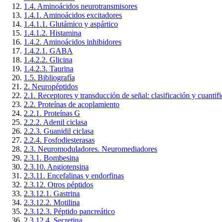
1.4. Aminoácidos neurotransmisores
1.4.1. Aminoácidos excitadores
1.4.1.1. Glutámico y aspártico
1.4.1.2. Histamina
1.4.2. Aminoácidos inhibidores
1.4.2.1. GABA
1.4.2.2. Glicina
1.4.2.3. Taurina
1.5. Bibliografía
2. Neuropéptidos
2.1. Receptores y transducción de señal: clasificación y cuantif
2.2. Proteínas de acoplamiento
2.2.1. Proteínas G
2.2.2. Adenil ciclasa
2.2.3. Guanidil ciclasa
2.2.4. Fosfodiesterasas
2.3. Neuromoduladores. Neuromediadores
2.3.1. Bombesina
2.3.10. Angiotensina
2.3.11. Encefalinas y endorfinas
2.3.12. Otros péptidos
2.3.12.1. Gastrina
2.3.12.2. Motilina
2.3.12.3. Péptido pancreático
2.3.12.4. Secretina