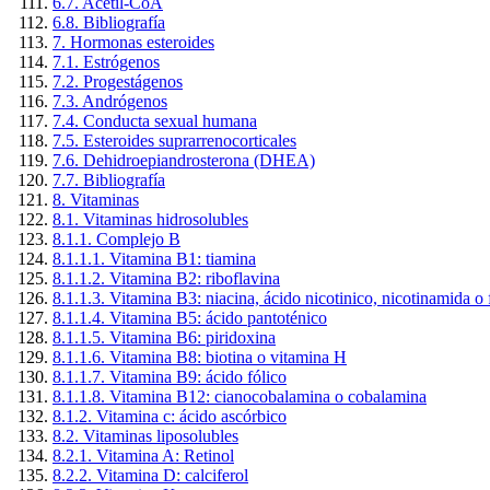
6.7. Acetil-CoA
6.8. Bibliografía
7. Hormonas esteroides
7.1. Estrógenos
7.2. Progestágenos
7.3. Andrógenos
7.4. Conducta sexual humana
7.5. Esteroides suprarrenocorticales
7.6. Dehidroepiandrosterona (DHEA)
7.7. Bibliografía
8. Vitaminas
8.1. Vitaminas hidrosolubles
8.1.1. Complejo B
8.1.1.1. Vitamina B1: tiamina
8.1.1.2. Vitamina B2: riboflavina
8.1.1.3. Vitamina B3: niacina, ácido nicotinico, nicotinamida o 
8.1.1.4. Vitamina B5: ácido pantoténico
8.1.1.5. Vitamina B6: piridoxina
8.1.1.6. Vitamina B8: biotina o vitamina H
8.1.1.7. Vitamina B9: ácido fólico
8.1.1.8. Vitamina B12: cianocobalamina o cobalamina
8.1.2. Vitamina c: ácido ascórbico
8.2. Vitaminas liposolubles
8.2.1. Vitamina A: Retinol
8.2.2. Vitamina D: calciferol