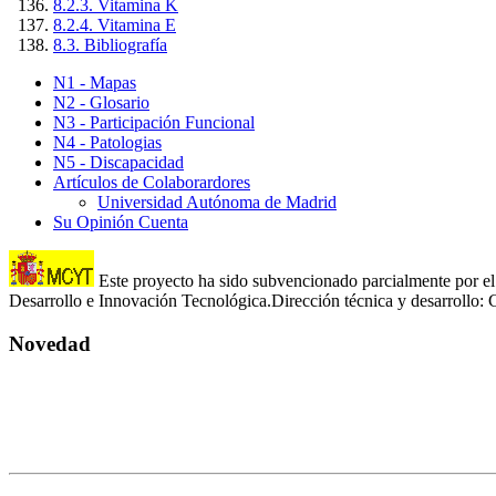
8.2.3. Vitamina K
8.2.4. Vitamina E
8.3. Bibliografía
N1 - Mapas
N2 - Glosario
N3 - Participación Funcional
N4 - Patologias
N5 - Discapacidad
Artículos de Colaborardores
Universidad Autónoma de Madrid
Su Opinión Cuenta
Este proyecto ha sido subvencionado parcialmente por el 
Desarrollo e Innovación Tecnológica.Dirección técnica y desarroll
Novedad