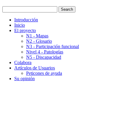
Introducción
Inicio
El proyecto
N1 - Mapas
N2 - Glosario
N3 - Participación funcional
Nivel 4 - Patologías
N5 - Discapacidad
Colabora
Artículos de Usuarios
Peticones de ayuda
Su opinión