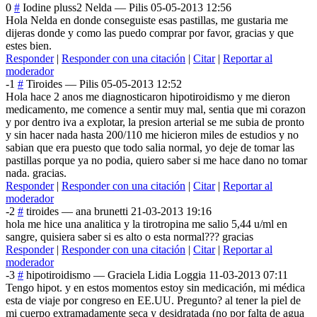
0
#
Iodine pluss2 Nelda
—
Pilis
05-05-2013 12:56
Hola Nelda en donde conseguiste esas pastillas, me gustaria me
dijeras donde y como las puedo comprar por favor, gracias y que
estes bien.
Responder
|
Responder con una citación
|
Citar
|
Reportar al
moderador
-1
#
Tiroides
—
Pilis
05-05-2013 12:52
Hola hace 2 anos me diagnosticaron hipotiroidismo y me dieron
medicamento, me comence a sentir muy mal, sentia que mi corazon
y por dentro iva a explotar, la presion arterial se me subia de pronto
y sin hacer nada hasta 200/110 me hicieron miles de estudios y no
sabian que era puesto que todo salia normal, yo deje de tomar las
pastillas porque ya no podia, quiero saber si me hace dano no tomar
nada. gracias.
Responder
|
Responder con una citación
|
Citar
|
Reportar al
moderador
-2
#
tiroides
—
ana brunetti
21-03-2013 19:16
hola me hice una analitica y la tirotropina me salio 5,44 u/ml en
sangre, quisiera saber si es alto o esta normal??? gracias
Responder
|
Responder con una citación
|
Citar
|
Reportar al
moderador
-3
#
hipotiroidismo
—
Graciela Lidia Loggia
11-03-2013 07:11
Tengo hipot. y en estos momentos estoy sin medicación, mi médica
esta de viaje por congreso en EE.UU. Pregunto? al tener la piel de
mi cuerpo extramadamente seca y desidratada (no por falta de agua