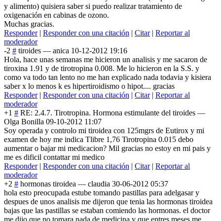
y alimento) quisiera saber si puedo realizar tratamiento de
oxigenación en cabinas de ozono.
Muchas gracias.
Responder
|
Responder con una citación
|
Citar
|
Reportar al
moderador
-2
#
tiroides
—
anica
10-12-2012 19:16
Hola, hace unas semanas me hicieron un analisis y me sacaron de
tiroxina 1.91 y de tirotropina 0.008. Me lo hicieron en la S.S. y
como va todo tan lento no me han explicado nada todavia y kisiera
saber x lo menos k es hipertiroidismo o hipot.... gracias
Responder
|
Responder con una citación
|
Citar
|
Reportar al
moderador
+1
#
RE: 2.4.7. Tirotropina. Hormona estimulante del tiroides
—
Olga Bonilla
09-10-2012 11:07
Soy operada y controlo mi tiroidea con 125mgrs de Eutirox y mi
examen de hoy me indica Tlibre 1,76 Tirotropina 0.015 debo
aumentar o bajar mi medicacion? Mil gracias no estoy en mi pais y
me es dificil contattar mi medico
Responder
|
Responder con una citación
|
Citar
|
Reportar al
moderador
+2
#
hormonas tiroidea
—
claudia
30-06-2012 05:37
hola esto preocupada estube tomando pastillas para adelgasar y
despues de unos analisis me dijeron que tenia las hormonas tiroidea
bajas que las pastillas se estaban comiendo las hormonas. el doctor
me dijo que no tomara nada de medicina y que entres meses me