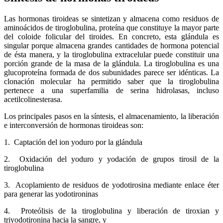
Las hormonas tiroideas se sintetizan y almacena como residuos de
aminoácidos de tiroglobulina, proteína que constituye la mayor parte
del coloide folicular del tiroides. En concreto, esta glándula es
singular porque almacena grandes cantidades de hormona potencial
de ésta manera, y la tiroglobulina extracelular puede constituir una
porción grande de la masa de la glándula. La tiroglobulina es una
glucoproteína formada de dos subunidades parece ser idénticas. La
clonación molecular ha permitido saber que la tiroglobulina
pertenece a una superfamilia de serina hidrolasas, incluso
acetilcolinesterasa.
Los principales pasos en la síntesis, el almacenamiento, la liberación
e interconversión de hormonas tiroideas son:
1. Captación del ion yoduro por la glándula
2. Oxidación del yoduro y yodación de grupos tirosil de la
tiroglobulina
3. Acoplamiento de residuos de yodotirosina mediante enlace éter
para generar las yodotironinas
4. Proteólisis de la tiroglobulina y liberación de tiroxian y
triyodotironina hacia la sangre, y