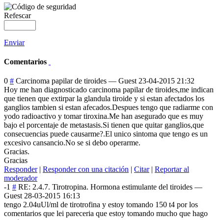
Refescar
Enviar
Comentarios
0
#
Carcinoma papilar de tiroides
—
Guest
23-04-2015 21:32
Hoy me han diagnosticado carcinoma papilar de tiroides,me indican
que tienen que extirpar la glandula tiroide y si estan afectados los
ganglios tambien si estan afecados.Despues tengo que radiarme con
yodo radioactivo y tomar tiroxina.Me han asegurado que es muy
bajo el porcentaje de metastasis.Si tienen que quitar ganglios,que
consecuencias puede causarme?.El unico sintoma que tengo es un
excesivo cansancio.No se si debo operarme.
Gracias.
Gracias
Responder
|
Responder con una citación
|
Citar
|
Reportar al
moderador
-1
#
RE: 2.4.7. Tirotropina. Hormona estimulante del tiroides
—
Guest
28-03-2015 16:13
tengo 2.04uUl/ml de tirotrofina y estoy tomando 150 t4 por los
comentarios que lei pareceria que estoy tomando mucho que hago