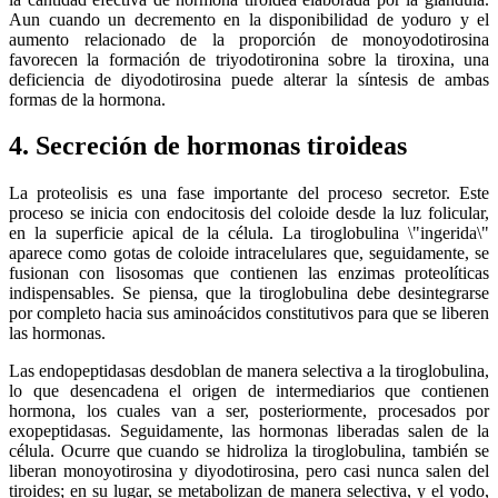
Aun cuando un decremento en la disponibilidad de yoduro y el
aumento relacionado de la proporción de monoyodotirosina
favorecen la formación de triyodotironina sobre la tiroxina, una
deficiencia de diyodotirosina puede alterar la síntesis de ambas
formas de la hormona.
4. Secreción de hormonas tiroideas
La proteolisis es una fase importante del proceso secretor. Este
proceso se inicia con endocitosis del coloide desde la luz folicular,
en la superficie apical de la célula. La tiroglobulina \"ingerida\"
aparece como gotas de coloide intracelulares que, seguidamente, se
fusionan con lisosomas que contienen las enzimas proteolíticas
indispensables. Se piensa, que la tiroglobulina debe desintegrarse
por completo hacia sus aminoácidos constitutivos para que se liberen
las hormonas.
Las endopeptidasas desdoblan de manera selectiva a la tiroglobulina,
lo que desencadena el origen de intermediarios que contienen
hormona, los cuales van a ser, posteriormente, procesados por
exopeptidasas. Seguidamente, las hormonas liberadas salen de la
célula. Ocurre que cuando se hidroliza la tiroglobulina, también se
liberan monoyotirosina y diyodotirosina, pero casi nunca salen del
tiroides; en su lugar, se metabolizan de manera selectiva, y el yodo,