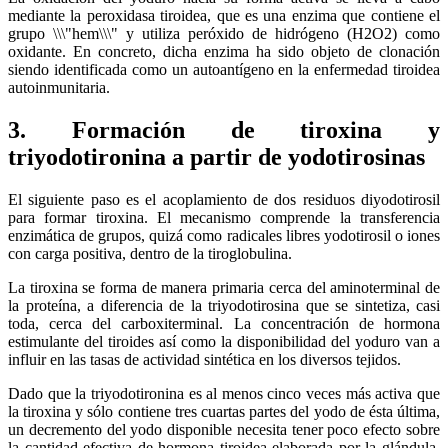
mediante la peroxidasa tiroidea, que es una enzima que contiene el
grupo \\\"hem\\\" y utiliza peróxido de hidrógeno (H2O2) como
oxidante. En concreto, dicha enzima ha sido objeto de clonación
siendo identificada como un autoantígeno en la enfermedad tiroidea
autoinmunitaria.
3. Formación de tiroxina y
triyodotironina a partir de yodotirosinas
El siguiente paso es el acoplamiento de dos residuos diyodotirosil
para formar tiroxina. El mecanismo comprende la transferencia
enzimática de grupos, quizá como radicales libres yodotirosil o iones
con carga positiva, dentro de la tiroglobulina.
La tiroxina se forma de manera primaria cerca del aminoterminal de
la proteína, a diferencia de la triyodotirosina que se sintetiza, casi
toda, cerca del carboxiterminal. La concentración de hormona
estimulante del tiroides así como la disponibilidad del yoduro van a
influir en las tasas de actividad sintética en los diversos tejidos.
Dado que la triyodotironina es al menos cinco veces más activa que
la tiroxina y sólo contiene tres cuartas partes del yodo de ésta última,
un decremento del yodo disponible necesita tener poco efecto sobre
la cantidad efectiva de hormona tiroidea elaborada por la glándula.