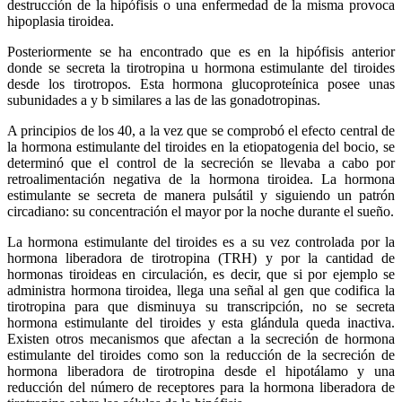
destrucción de la hipófisis o una enfermedad de la misma provoca
hipoplasia tiroidea.
Posteriormente se ha encontrado que es en la hipófisis anterior
donde se secreta la tirotropina u hormona estimulante del tiroides
desde los tirotropos. Esta hormona glucoproteínica posee unas
subunidades a y b similares a las de las gonadotropinas.
A principios de los 40, a la vez que se comprobó el efecto central de
la hormona estimulante del tiroides en la etiopatogenia del bocio, se
determinó que el control de la secreción se llevaba a cabo por
retroalimentación negativa de la hormona tiroidea. La hormona
estimulante se secreta de manera pulsátil y siguiendo un patrón
circadiano: su concentración el mayor por la noche durante el sueño.
La hormona estimulante del tiroides es a su vez controlada por la
hormona liberadora de tirotropina (TRH) y por la cantidad de
hormonas tiroideas en circulación, es decir, que si por ejemplo se
administra hormona tiroidea, llega una señal al gen que codifica la
tirotropina para que disminuya su transcripción, no se secreta
hormona estimulante del tiroides y esta glándula queda inactiva.
Existen otros mecanismos que afectan a la secreción de hormona
estimulante del tiroides como son la reducción de la secreción de
hormona liberadora de tirotropina desde el hipotálamo y una
reducción del número de receptores para la hormona liberadora de