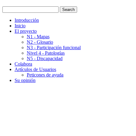
Introducción
Inicio
El proyecto
N1 - Mapas
N2 - Glosario
N3 - Participación funcional
Nivel 4 - Patologías
N5 - Discapacidad
Colabora
Artículos de Usuarios
Peticones de ayuda
Su opinión