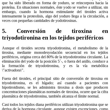
que ha sido liberado en forma de yoduro, se reincorpora hacia la
proteína. En situaciones normales, éste yodo se vuelve a utilizar, sin
embargo, cuando la hormona estimulante del tiroides activa
intensamente la proteolisis, algo del yoduro llega a la circulación, a
veces con pequeñas cantidades de yodotirosinas.
5. Conversión de tiroxina en
triyodotironina en los tejidos periféricos
Aunque el tiroides secreta triyodotironina, el metabolismo de la
tirosina, mediante monodesyodación secuencial en los tejidos
periféricos, origina cerca del 80% de la triyodotironina circulante. La
eliminación del yodo de la posición 5´-, o fuera del anillo, conduce a
la formación de triyodotironina, y es la vía metabólica
\"activadora\".
Fuera del tiroides, el principal sitio de conversión de tiroxina en
triyodotironina, es el hígado; así cuando a pacientes con
hipotiroidismo, se les administra tiroxina a dosis que producen
concentraciones plasmáticas normales de tiroxina, ocurre que la cifra
plasmática de triyodotironina, también alcanza el límite normal.
Casi todos los tejidos diana periféricos utilizan triyodotironina que se
deriva de la hormona circulante, aunque existen excepciones, como