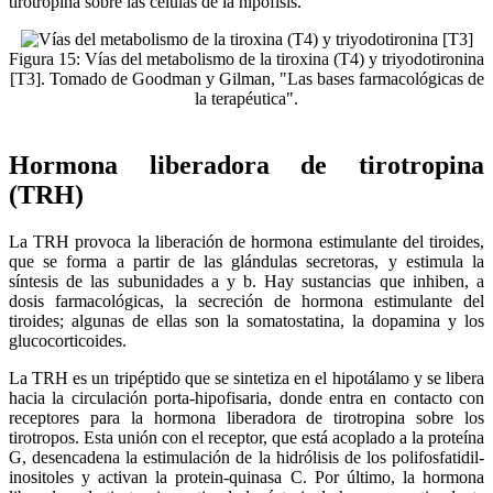
tirotropina sobre las células de la hipófisis.
Figura 15: Vías del metabolismo de la tiroxina (T4) y triyodotironina
[T3]. Tomado de Goodman y Gilman, "Las bases farmacológicas de
la terapéutica".
Hormona liberadora de tirotropina
(TRH)
La TRH provoca la liberación de hormona estimulante del tiroides,
que se forma a partir de las glándulas secretoras, y estimula la
síntesis de las subunidades a y b. Hay sustancias que inhiben, a
dosis farmacológicas, la secreción de hormona estimulante del
tiroides; algunas de ellas son la somatostatina, la dopamina y los
glucocorticoides.
La TRH es un tripéptido que se sintetiza en el hipotálamo y se libera
hacia la circulación porta-hipofisaria, donde entra en contacto con
receptores para la hormona liberadora de tirotropina sobre los
tirotropos. Esta unión con el receptor, que está acoplado a la proteína
G, desencadena la estimulación de la hidrólisis de los polifosfatidil-
inositoles y activan la protein-quinasa C. Por último, la hormona