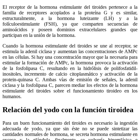
El receptor de la hormona estimulante del tiroides pertenece a la
familia de receptores acoplados a la proteína G y es similar,
estructuralmente, a la hormona luteizante (LH) y a la
folículoestimulante (FSH), ya que comparten secuencias de
aminoácidos y poseen dominios extracelulares grandes que
participan en la unión de la hormona.
Cuando la hormona estimulante del tiroides se une al receptor, se
estimula la adenil ciclasa y aumentan las concentraciones de AMPc
en las células. Si hay una concentración mayor que la necesaria para
estimular la formación de AMPc, la hormona provoca la activación
de la fosfolipasa C, resultando en la hidrólisis de polifosfatidil-
inositoles, incremento de calcio citoplasmático y activación de la
protein-quinasa C. Ambas vías de emisión de señales, la adenil
ciclasa y la fosfolipasa C, parecen mediar los efectos de la hormona
estimulante del tiroides sobre el funcionamiento tiroideo en los
humanos.
Relación del yodo con la función tiroidea
Para un buen funcionamiento del tiroides es necesario la ingestión
adecuada de yodo, ya que sin éste no se puede sintetizar las
cantidades normales de hormona, se secreta hormona estimulante en
exceso y la glándula, finalmente, se volvería hiperplásica e