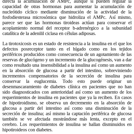
directa la acumulación de AMPc, aunque sí pueden regular la
capacidad de otras hormonas para aumentar la acumulación de
nucleótido cíclico mediante disminución de la actividad de la
fosfodiesterasa microsómica que hidroliza el AMPc. Así mismo,
parece ser que las hormonas tiroideas actúan para conservar el
acoplamiento normal del receptor b-adrenérgico a la subunidad
catalítica de la adenilil ciclasa en células adiposas.
La tirotoxicosis es un estado de resistencia a la insulina en el que los
defectos posreceptor tanto en el hígado como en los tejidos
periféricos producidos como consecuencia de un agotamiento de las
reservas de glucógeno y un incremento de la glucogénesis, van a dar
como resultado una insensibilidad a la insulina así como un aumento
en la absorción de glucosa a partir del intestino, sobreviniendo
incrementos compensatorios de la secreción de insulina para
conservar la euglucemia. Todo esto puede originar un
desenmascaramiento de diabetes clínica en pacientes que no han
sido diagnosticados con anterioridad así como un aumento de los
requerimientos de insulina en pacientes que ya la reciben. En casos
de hipotiroidismo, se observa un decremento en la absorción de
glucosa a partir del intestino así como una disminución de la
secreción de insulina; así mismo la captación periférica de glucosa
también se ve afectada mostrándose más lenta, excepto en el
cerebro. Los requerimientos de insulina se hallan disminuidos en
hipotiroideos con diabetes.