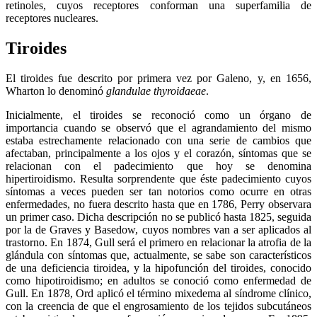
retinoles, cuyos receptores conforman una superfamilia de
receptores nucleares.
Tiroides
El tiroides fue descrito por primera vez por Galeno, y, en 1656,
Wharton lo denominó
glandulae thyroidaeae
.
Inicialmente, el tiroides se reconoció como un órgano de
importancia cuando se observó que el agrandamiento del mismo
estaba estrechamente relacionado con una serie de cambios que
afectaban, principalmente a los ojos y el corazón, síntomas que se
relacionan con el padecimiento que hoy se denomina
hipertiroidismo. Resulta sorprendente que éste padecimiento cuyos
síntomas a veces pueden ser tan notorios como ocurre en otras
enfermedades, no fuera descrito hasta que en 1786, Perry observara
un primer caso. Dicha descripción no se publicó hasta 1825, seguida
por la de Graves y Basedow, cuyos nombres van a ser aplicados al
trastorno. En 1874, Gull será el primero en relacionar la atrofia de la
glándula con síntomas que, actualmente, se sabe son característicos
de una deficiencia tiroidea, y la hipofunción del tiroides, conocido
como hipotiroidismo; en adultos se conoció como enfermedad de
Gull. En 1878, Ord aplicó el término mixedema al síndrome clínico,
con la creencia de que el engrosamiento de los tejidos subcutáneos