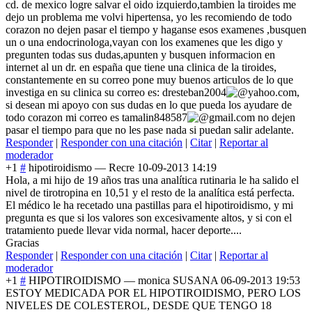
cd. de mexico logre salvar el oido izquierdo,tambien la tiroides me
dejo un problema me volvi hipertensa, yo les recomiendo de todo
corazon no dejen pasar el tiempo y haganse esos examenes ,busquen
un o una endocrinologa,vayan con los examenes que les digo y
pregunten todas sus dudas,apunten y busquen informacion en
internet al un dr. en españa que tiene una clinica de la tiroides,
constantemente en su correo pone muy buenos articulos de lo que
investiga en su clinica su correo es:
dresteban2004
yahoo.com
,
si desean mi apoyo con sus dudas en lo que pueda los ayudare de
todo corazon mi correo es
tamalin848587
gmail.com
no dejen
pasar el tiempo para que no les pase nada si puedan salir adelante.
Responder
|
Responder con una citación
|
Citar
|
Reportar al
moderador
+1
#
hipotiroidismo
—
Recre
10-09-2013 14:19
Hola, a mi hijo de 19 años tras una analítica rutinaria le ha salido el
nivel de tirotropina en 10,51 y el resto de la analítica está perfecta.
El médico le ha recetado una pastillas para el hipotiroidismo, y mi
pregunta es que si los valores son excesivamente altos, y si con el
tratamiento puede llevar vida normal, hacer deporte....
Gracias
Responder
|
Responder con una citación
|
Citar
|
Reportar al
moderador
+1
#
HIPOTIROIDISMO
—
monica SUSANA
06-09-2013 19:53
ESTOY MEDICADA POR EL HIPOTIROIDISMO, PERO LOS
NIVELES DE COLESTEROL, DESDE QUE TENGO 18