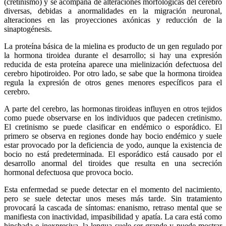
(cretinismo) y se acompaña de alteraciones morfológicas del cerebro
diversas, debidas a anormalidades en la migración neuronal,
alteraciones en las proyecciones axónicas y reducción de la
sinaptogénesis.
La proteína básica de la mielina es producto de un gen regulado por
la hormona tiroidea durante el desarrollo; si hay una expresión
reducida de esta proteína aparece una mielinización defectuosa del
cerebro hipotiroideo. Por otro lado, se sabe que la hormona tiroidea
regula la expresión de otros genes menores específicos para el
cerebro.
A parte del cerebro, las hormonas tiroideas influyen en otros tejidos
como puede observarse en los individuos que padecen cretinismo.
El cretinismo se puede clasificar en endémico o esporádico. El
primero se observa en regiones donde hay bocio endémico y suele
estar provocado por la deficiencia de yodo, aunque la existencia de
bocio no está predeterminada. El esporádico está causado por el
desarrollo anormal del tiroides que resulta en una secreción
hormonal defectuosa que provoca bocio.
Esta enfermedad se puede detectar en el momento del nacimiento,
pero se suele detectar unos meses más tarde. Sin tratamiento
provocará la cascada de síntomas: enanismo, retraso mental que se
manifiesta con inactividad, impasibilidad y apatía. La cara está como
hinchada e inexpresiva, la lengua suele ser grande y puede mostrar