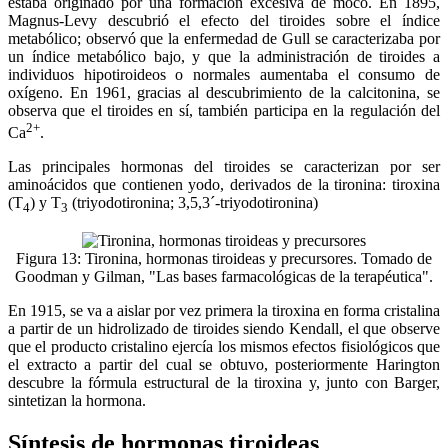
estaba originado por una formación excesiva de moco. En 1895,
Magnus-Levy descubrió el efecto del tiroides sobre el índice
metabólico; observó que la enfermedad de Gull se caracterizaba por
un índice metabólico bajo, y que la administración de tiroides a
individuos hipotiroideos o normales aumentaba el consumo de
oxígeno. En 1961, gracias al descubrimiento de la calcitonina, se
observa que el tiroides en sí, también participa en la regulación del
2+
Ca
.
Las principales hormonas del tiroides se caracterizan por ser
aminoácidos que contienen yodo, derivados de la tironina: tiroxina
(T
) y T
(triyodotironina; 3,5,3´-triyodotironina)
4
3
Figura 13: Tironina, hormonas tiroideas y precursores. Tomado de
Goodman y Gilman, "Las bases farmacológicas de la terapéutica".
En 1915, se va a aislar por vez primera la tiroxina en forma cristalina
a partir de un hidrolizado de tiroides siendo Kendall, el que observe
que el producto cristalino ejercía los mismos efectos fisiológicos que
el extracto a partir del cual se obtuvo, posteriormente Harington
descubre la fórmula estructural de la tiroxina y, junto con Barger,
sintetizan la hormona.
Síntesis de hormonas tiroideas