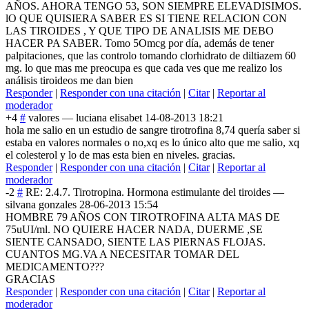
AÑOS. AHORA TENGO 53, SON SIEMPRE ELEVADISIMOS.
lO QUE QUISIERA SABER ES SI TIENE RELACION CON
LAS TIROIDES , Y QUE TIPO DE ANALISIS ME DEBO
HACER PA SABER. Tomo 5Omcg por día, además de tener
palpitaciones, que las controlo tomando clorhidrato de diltiazem 60
mg. lo que mas me preocupa es que cada ves que me realizo los
análisis tiroideos me dan bien
Responder
|
Responder con una citación
|
Citar
|
Reportar al
moderador
+4
#
valores
—
luciana elisabet
14-08-2013 18:21
hola me salio en un estudio de sangre tirotrofina 8,74 quería saber si
estaba en valores normales o no,xq es lo único alto que me salio, xq
el colesterol y lo de mas esta bien en niveles. gracias.
Responder
|
Responder con una citación
|
Citar
|
Reportar al
moderador
-2
#
RE: 2.4.7. Tirotropina. Hormona estimulante del tiroides
—
silvana gonzales
28-06-2013 15:54
HOMBRE 79 AÑOS CON TIROTROFINA ALTA MAS DE
75uUI/ml. NO QUIERE HACER NADA, DUERME ,SE
SIENTE CANSADO, SIENTE LAS PIERNAS FLOJAS.
CUANTOS MG.VA A NECESITAR TOMAR DEL
MEDICAMENTO???
GRACIAS
Responder
|
Responder con una citación
|
Citar
|
Reportar al
moderador