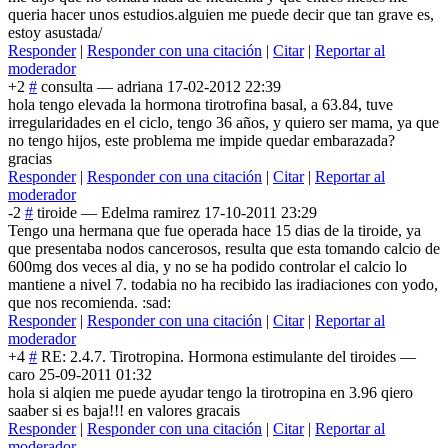
queria hacer unos estudios.alguien me puede decir que tan grave es,
estoy asustada/
Responder
|
Responder con una citación
|
Citar
|
Reportar al
moderador
+2
#
consulta
—
adriana
17-02-2012 22:39
hola tengo elevada la hormona tirotrofina basal, a 63.84, tuve
irregularidades en el ciclo, tengo 36 años, y quiero ser mama, ya que
no tengo hijos, este problema me impide quedar embarazada?
gracias
Responder
|
Responder con una citación
|
Citar
|
Reportar al
moderador
-2
#
tiroide
—
Edelma ramirez
17-10-2011 23:29
Tengo una hermana que fue operada hace 15 dias de la tiroide, ya
que presentaba nodos cancerosos, resulta que esta tomando calcio de
600mg dos veces al dia, y no se ha podido controlar el calcio lo
mantiene a nivel 7. todabia no ha recibido las iradiaciones con yodo,
que nos recomienda. :sad:
Responder
|
Responder con una citación
|
Citar
|
Reportar al
moderador
+4
#
RE: 2.4.7. Tirotropina. Hormona estimulante del tiroides
—
caro
25-09-2011 01:32
hola si alqien me puede ayudar tengo la tirotropina en 3.96 qiero
saaber si es baja!!! en valores gracais
Responder
|
Responder con una citación
|
Citar
|
Reportar al
moderador