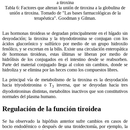
Tabla 6: Factores que alteran la unión de tiroxina a la globulina de
unión a tiroxina. Tomado de "Las bases farmacológicas de la
terapéutica". Goodman y Gilman.
Las hormonas tiroideas se degradan principalmente en el hígado sin
desyodación; la tiroxina y la triyodotironina se conjugan con los
ácidos glucorónico y sulfúrico por medio de un grupo hidroxilo
fenólico, y se excretan en la bilis. Existe una circulación enteropática
de hormonas tiroideas, estas últimas se liberan por medio de
hidrólisis de los conjugados en el intestino desde se reabsorben.
Parte del material conjugado llega al colon sin cambios, donde se
hidroliza y se elimina por las heces como los compuestos libres.
La principal vía de metabolismo de la tiroxina es la desyodación
hacia triyodotironina o T
inversa, que se desyodan hacia tres
3
diyodotironinas distintas, metabolitos inactivos que son constitutivos
normales del plasma humano.
Regulación de la función tiroidea
Se ha observado la hipófisis anterior sufre cambios en casos de
bocio endodémico o después de una tiroidectomía, por ejemplo, la