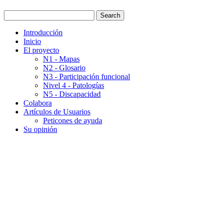
Introducción
Inicio
El proyecto
N1 - Mapas
N2 - Glosario
N3 - Participación funcional
Nivel 4 - Patologías
N5 - Discapacidad
Colabora
Artículos de Usuarios
Peticones de ayuda
Su opinión