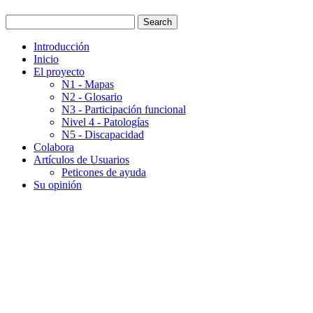
Introducción
Inicio
El proyecto
N1 - Mapas
N2 - Glosario
N3 - Participación funcional
Nivel 4 - Patologías
N5 - Discapacidad
Colabora
Artículos de Usuarios
Peticones de ayuda
Su opinión