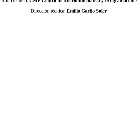
rrollo técnico:
CMP Centro de Microinformática y Programación
Dirección técnica:
Emilio Garijo Soler