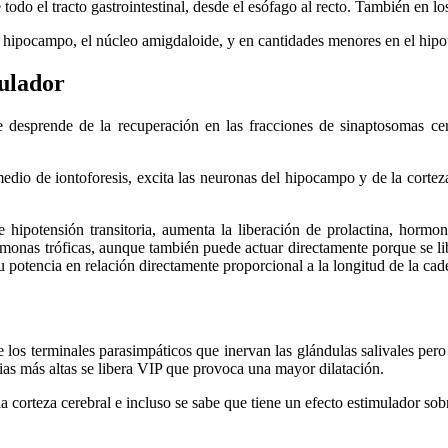
todo el tracto gastrointestinal, desde el esófago al recto. También en l
el hipocampo, el núcleo amigdaloide, y en cantidades menores en el hipot
ulador
 desprende de la recuperación en las fracciones de sinaptosomas cer
io de iontoforesis, excita las neuronas del hipocampo y de la corteza ce
 e hipotensión transitoria, aumenta la liberación de prolactina, horm
rmonas tróficas, aunque también puede actuar directamente porque se li
 potencia en relación directamente proporcional a la longitud de la cad
e los terminales parasimpáticos que inervan las glándulas salivales pero 
cias más altas se libera VIP que provoca una mayor dilatación.
corteza cerebral e incluso se sabe que tiene un efecto estimulador sobr