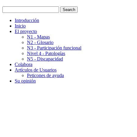
Introducción
Inicio
El proyecto
N1 - Mapas
N2 - Glosario
N3 - Participación funcional
Nivel 4 - Patologías
N5 - Discapacidad
Colabora
Artículos de Usuarios
Peticones de ayuda
Su opinión