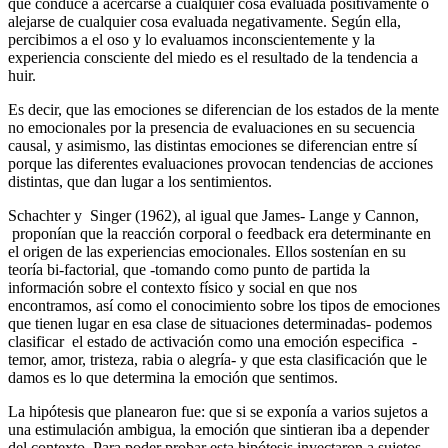
que conduce a acercarse a cualquier cosa evaluada positivamente o
alejarse de cualquier cosa evaluada negativamente. Según ella,
percibimos a el oso y lo evaluamos inconscientemente y la
experiencia consciente del miedo es el resultado de la tendencia a
huir.
Es decir, que las emociones se diferencian de los estados de la mente
no emocionales por la presencia de evaluaciones en su secuencia
causal, y asimismo, las distintas emociones se diferencian entre sí
porque las diferentes evaluaciones provocan tendencias de acciones
distintas, que dan lugar a los sentimientos.
Schachter y Singer (1962), al igual que James- Lange y Cannon,
proponían que la reacción corporal o feedback era determinante en
el origen de las experiencias emocionales. Ellos sostenían en su
teoría bi-factorial, que -tomando como punto de partida la
información sobre el contexto físico y social en que nos
encontramos, así como el conocimiento sobre los tipos de emociones
que tienen lugar en esa clase de situaciones determinadas- podemos
clasificar el estado de activación como una emoción especifica -
temor, amor, tristeza, rabia o alegría- y que esta clasificación que le
damos es lo que determina la emoción que sentimos.
La hipótesis que planearon fue: que si se exponía a varios sujetos a
una estimulación ambigua, la emoción que sintieran iba a depender
del contexto. Para poder probar esta hipótesis inyectaron a sujetos