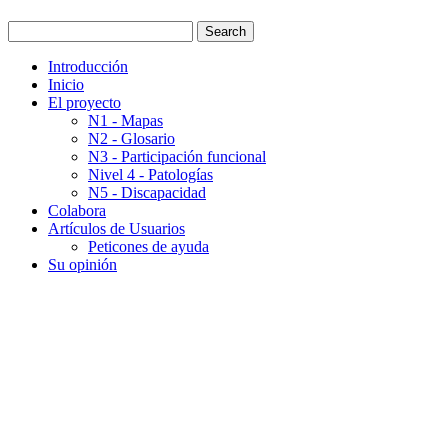
Introducción
Inicio
El proyecto
N1 - Mapas
N2 - Glosario
N3 - Participación funcional
Nivel 4 - Patologías
N5 - Discapacidad
Colabora
Artículos de Usuarios
Peticones de ayuda
Su opinión