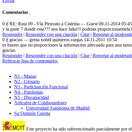
Enviar
Comentarios
0
#
RE: Ruta 09 - Vía Piruvato a Cisteína
—
Guest
09-11-2014 05:45
y la parte 7 donde esta??? nos hace falta!!! podrian proporcionarmela
Responder
|
Responder con una citación
|
Citar
|
Reportar al moderad
0
#
gracias
—
gema xohitl quinteros vargas
14-11-2011 10:54
es bueno que no proporciones la informacion adecuada para una tarea 
gracias
Responder
|
Responder con una citación
|
Citar
|
Reportar al moderad
Refrescar lista de comentarios
N1 - Mapas
N2 - Glosario
N3 - Participación Funcional
N4 - Patologias
N5 - Discapacidad
Artículos de Colaborardores
Universidad Autónoma de Madrid
Su Opinión Cuenta
Este proyecto ha sido subvencionado parcialmente por el 