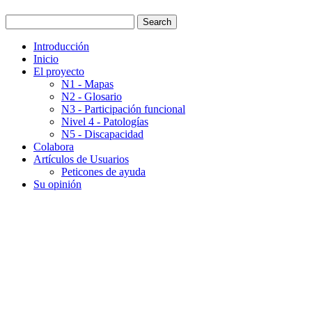
Introducción
Inicio
El proyecto
N1 - Mapas
N2 - Glosario
N3 - Participación funcional
Nivel 4 - Patologías
N5 - Discapacidad
Colabora
Artículos de Usuarios
Peticones de ayuda
Su opinión