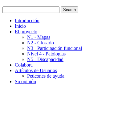
Introducción
Inicio
El proyecto
N1 - Mapas
N2 - Glosario
N3 - Participación funcional
Nivel 4 - Patologías
N5 - Discapacidad
Colabora
Artículos de Usuarios
Peticones de ayuda
Su opinión