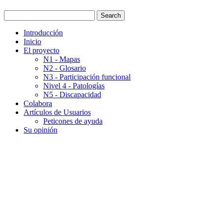
Introducción
Inicio
El proyecto
N1 - Mapas
N2 - Glosario
N3 - Participación funcional
Nivel 4 - Patologías
N5 - Discapacidad
Colabora
Artículos de Usuarios
Peticones de ayuda
Su opinión