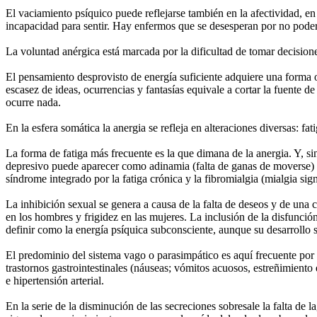
El vaciamiento psíquico puede reflejarse también en la afectividad, e
incapacidad para sentir. Hay enfermos que se desesperan por no poder s
La voluntad anérgica está marcada por la dificultad de tomar decisione
El pensamiento desprovisto de energía suficiente adquiere una forma o
escasez de ideas, ocurrencias y fantasías equivale a cortar la fuente 
ocurre nada.
En la esfera somática la anergia se refleja en alteraciones diversas: f
La forma de fatiga más frecuente es la que dimana de la anergia. Y, s
depresivo puede aparecer como adinamia (falta de ganas de moverse) o
síndrome integrado por la fatiga crónica y la fibromialgia (mialgia s
La inhibición sexual se genera a causa de la falta de deseos y de una 
en los hombres y frigidez en las mujeres. La inclusión de la disfunció
definir como la energía psíquica subconsciente, aunque su desarrollo 
El predominio del sistema vago o parasimpático es aquí frecuente por 
trastornos gastrointestinales (náuseas; vómitos acuosos, estreñimiento
e hipertensión arterial.
En la serie de la disminución de las secreciones sobresale la falta de