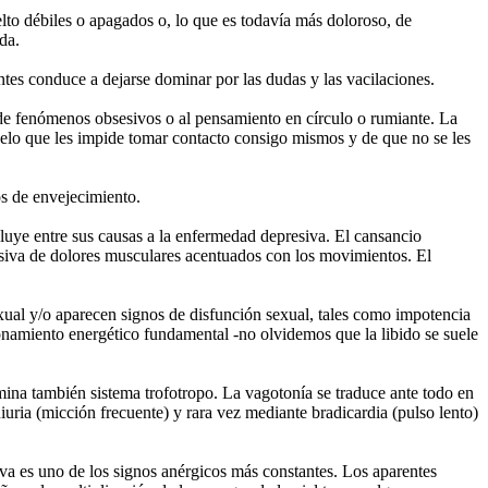
elto débiles o apagados o, lo que es todavía más doloroso, de
da.
ntes conduce a dejarse dominar por las dudas y las vacilaciones.
n de fenómenos obsesivos o al pensamiento en círculo o rumiante. La
 velo que les impide tomar contacto consigo mismos y de que no se les
nos de envejecimiento.
cluye entre sus causas a la enfermedad depresiva. El cansancio
esiva de dolores musculares acentuados con los movimientos. El
exual y/o aparecen signos de disfunción sexual, tales como impotencia
cionamiento energético fundamental -no olvidemos que la libido se suele
mina también sistema trofotropo. La vagotonía se traduce ante todo en
iuria (micción frecuente) y rara vez mediante bradicardia (pulso lento)
liva es uno de los signos anérgicos más constantes. Los aparentes