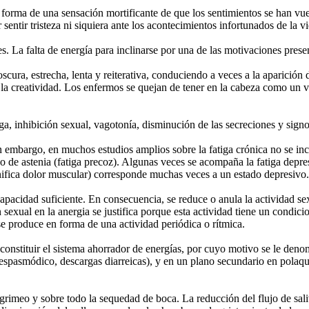
n forma de una sensación mortificante de que los sentimientos se han vu
entir tristeza ni siquiera ante los acontecimientos infortunados de la vi
s. La falta de energía para inclinarse por una de las motivaciones prese
scura, estrecha, lenta y reiterativa, conduciendo a veces a la aparició
de la creatividad. Los enfermos se quejan de tener en la cabeza como un
atiga, inhibición sexual, vagotonía, disminución de las secreciones y sig
in embargo, en muchos estudios amplios sobre la fatiga crónica no se in
 de astenia (fatiga precoz). Algunas veces se acompaña la fatiga depr
ignifica dolor muscular) corresponde muchas veces a un estado depresivo.
capacidad suficiente. En consecuencia, se reduce o anula la actividad s
n sexual en la anergia se justifica porque esta actividad tiene un condi
se produce en forma de una actividad periódica o rítmica.
constituir el sistema ahorrador de energías, por cuyo motivo se le deno
 espasmódico, descargas diarreicas), y en un plano secundario en polaqu
 lagrimeo y sobre todo la sequedad de boca. La reducción del flujo de sa