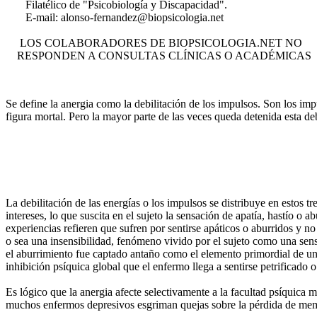
Filatélico de "Psicobiología y Discapacidad".
E-mail:
alonso-fernandez@biopsicologia.net
LOS COLABORADORES DE BIOPSICOLOGIA.NET NO
RESPONDEN A CONSULTAS CLÍNICAS O ACADÉMICAS
Se define la anergia como la debilitación de los impulsos. Son los imp
figura mortal. Pero la mayor parte de las veces queda detenida esta debi
La debilitación de las energías o los impulsos se distribuye en estos tr
intereses, lo que suscita en el sujeto la sensación de apatía, hastío 
experiencias refieren que sufren por sentirse apáticos o aburridos y no 
o sea una insensibilidad, fenómeno vivido por el sujeto como una sens
el aburrimiento fue captado antaño como el elemento primordial de un
inhibición psíquica global que el enfermo llega a sentirse petrificado 
Es lógico que la anergia afecte selectivamente a la facultad psíquica 
muchos enfermos depresivos esgriman quejas sobre la pérdida de memori