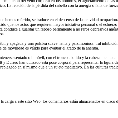
isminución del vello corporal en los hombres, el agrietamiento de las uñ
ico. La relación de la pérdida del cabello con la anergia o falta de fue
s hemos referido, se traduce en el descenso de la actividad ocupacional
ido que los actos que requieren mayor iniciativa personal o el esfuerz
sofá conduce a guardar un reposo permanente a no raros depresivos anér
os.
il y apagada y una palabra suave, lenta y parsimoniosa. Tal inhibición
 de movilidad es válido para evaluar el grado de la anergia.
enerse sentado o inmóvil, con el tronco abatido y la cabeza inclinada ha
y Durero han utilizado esta pose corporal para representar la figura 
replegado en sí mismo que a un sujeto meditativo. En las culturas tradic
 la carga a este sitio Web, los comentarios están almacenados en disco 