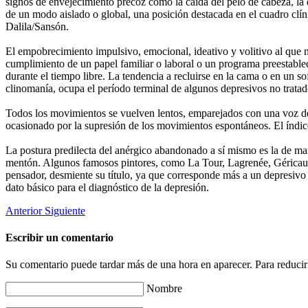
signos de envejecimiento precoz como la caída del pelo de cabeza, la d
de un modo aislado o global, una posición destacada en el cuadro clín
Dalila/Sansón.
El empobrecimiento impulsivo, emocional, ideativo y volitivo al que no
cumplimiento de un papel familiar o laboral o un programa preestablec
durante el tiempo libre. La tendencia a recluirse en la cama o en un 
clinomanía, ocupa el período terminal de algunos depresivos no tratad
Todos los movimientos se vuelven lentos, emparejados con una voz déb
ocasionado por la supresión de los movimientos espontáneos. El índice
La postura predilecta del anérgico abandonado a sí mismo es la de mant
mentón. Algunos famosos pintores, como La Tour, Lagrenée, Géricault 
pensador, desmiente su título, ya que corresponde más a un depresivo 
dato básico para el diagnóstico de la depresión.
Anterior
Siguiente
Escribir un comentario
Su comentario puede tardar más de una hora en aparecer. Para reducir
Nombre