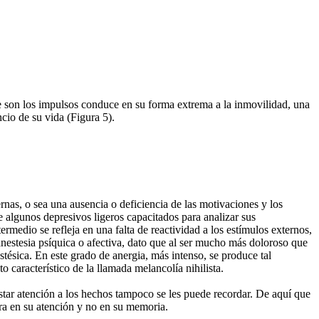
que son los impulsos conduce en su forma extrema a la inmovilidad, una
ncio de su vida (Figura 5).
ternas, o sea una ausencia o deficiencia de las motivaciones y los
e algunos depresivos ligeros capacitados para analizar sus
termedio se refleja en una falta de reactividad a los estímulos externos,
anestesia psíquica o afectiva, dato que al ser mucho más doloroso que
ésica. En este grado de anergia, más intenso, se produce tal
o característico de la llamada melancolía nihilista.
estar atención a los hechos tampoco se les puede recordar. De aquí que
tra en su atención y no en su memoria.