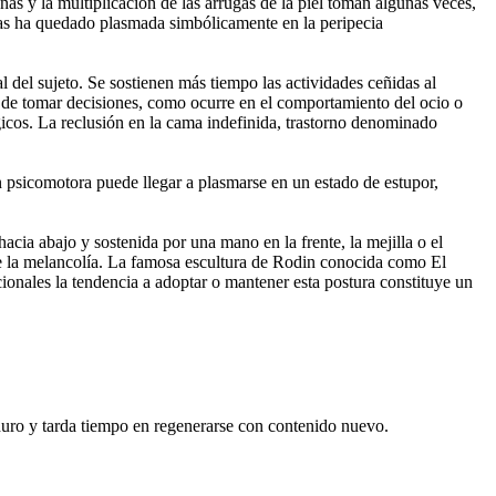
as y la multiplicación de las arrugas de la piel toman algunas veces,
rzas ha quedado plasmada simbólicamente en la peripecia
 del sujeto. Se sostienen más tiempo las actividades ceñidas al
o de tomar decisiones, como ocurre en el comportamiento del ocio o
gicos. La reclusión en la cama indefinida, trastorno denominado
 psicomotora puede llegar a plasmarse en un estado de estupor,
cia abajo y sostenida por una mano en la frente, la mejilla o el
de la melancolía. La famosa escultura de Rodin conocida como El
ionales la tendencia a adoptar o mantener esta postura constituye un
duro y tarda tiempo en regenerarse con contenido nuevo.