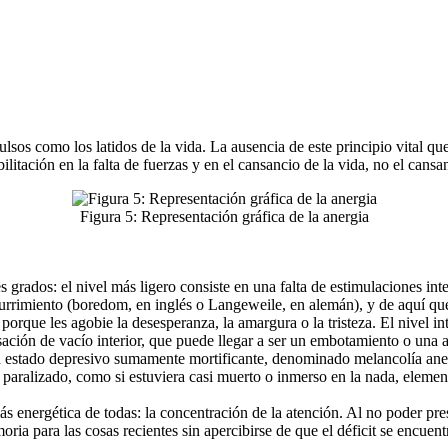
ulsos como los latidos de la vida. La ausencia de este principio vital 
litación en la falta de fuerzas y en el cansancio de la vida, no el cansa
Figura 5: Representación gráfica de la anergia
es grados: el nivel más ligero consiste en una falta de estimulaciones in
o aburrimiento (boredom, en inglés o Langeweile, en alemán), y de aquí qu
porque les agobie la desesperanza, la amargura o la tristeza. El nivel in
ación de vacío interior, que puede llegar a ser un embotamiento o una 
 estado depresivo sumamente mortificante, denominado melancolía anest
o paralizado, como si estuviera casi muerto o inmerso en la nada, element
más energética de todas: la concentración de la atención. Al no poder pr
a para las cosas recientes sin apercibirse de que el déficit se encuen