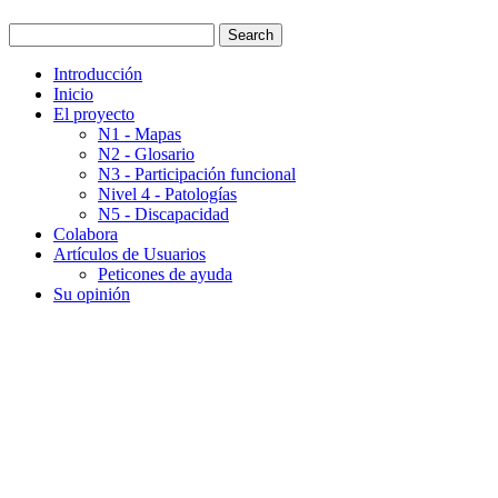
Introducción
Inicio
El proyecto
N1 - Mapas
N2 - Glosario
N3 - Participación funcional
Nivel 4 - Patologías
N5 - Discapacidad
Colabora
Artículos de Usuarios
Peticones de ayuda
Su opinión