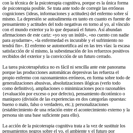
con la técnica de la psicoterapia cognitiva, porque es la única forma
de psicoterapia posible. Se trata ante todo de corregir las erróneas
cogniciones {ideas, informaciones y actitudes) del enfermo sobre sí
mismo. La depresión se autoalimenta en tanto en cuanto es fuente de
pensamiento y actitudes del todo negativas en torno al yo, al vínculo
con el mundo exterior ya lo que deparará el futuro. Así abundan
afirmaciones de este cariz: «yo soy un inútil», «no cuento con nadie
para ayudarme», «la enfermedad es incurable y el sufrimiento no
tendrá fin». El enfermo se automortifica así en las tres vías: la escasa
satisfacción de sí mismo, la subestimación de los refuerzos positivos
recibidos del exterior y la convicción de un futuro cerrado.
La tarea psicoterapéutica no es fácil ni sencilla ante este panorama
porque las producciones automáticas depresivas las refuerza el
propio enfermo con razonamientos erróneos, en forma sobre todo de
generalizaciones abusivas, absolutizaciones ilógicas (verlo todo
como definitivo), ampliaciones o minimizaciones poco razonables
{evaluación por exceso o por defecto), pensamiento dicotómico o
maniqueo (división de las experiencias en dos categorías opuestas:
bueno o malo, falso o verdadero, etc.); personalizaciones
(establecimiento de una relación entre el acontecimiento externo y la
persona sin una base suficiente para ello).
La acción de la psicoterapia cognitiva trata a la vez de sustituir los
pensamientos negros sobre el yo, el ambiente y el futuro por