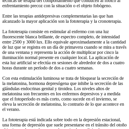
técnicas de terapia del comportamiento que conducen al fóbico al
enfrentamiento precoz con la situación o el objeto fobógeno.
Entre las terapias antidepresivas complementarias las que han
alcanzado la mayor aplicación son la fototerapia y la cronoterapia.
La fototerapia consiste en estimular al enfermo con una luz
fluorescente blanca brillante, de espectro completo, de intensidad
entre 2500 y 3000 lux. Ello equivale aproximadamente a la cantidad
de luz que se registra en un día de primavera cuando se mira a través
de una ventana y representa la acción de multiplicar por cinco la
iluminación normal presente en cualquier local. La aplicación de
esta luz artificial se efectúa en sesiones de alrededor de dos a cuatro
horas durante un período de dos a cuatro semanas.
Con esta estimulación luminosa se trata de bloquear la secreción de
la melatonina, hormona depresógena que inhibe la secreción de las
glándulas endocrinas genital y tiroidea. Los niveles altos de
melatonina son frecuentes en los enfermos depresivos y a medida
que el fotoperíodo es más corto, como sucede en el invierno, se
eleva la secreción de melatonina, lo contrario de lo que acontece en
el verano.
La fototerapia está indicada sobre todo en la depresión estacional,
una forma de depresión que suele presentarse en el tránsito del otoño