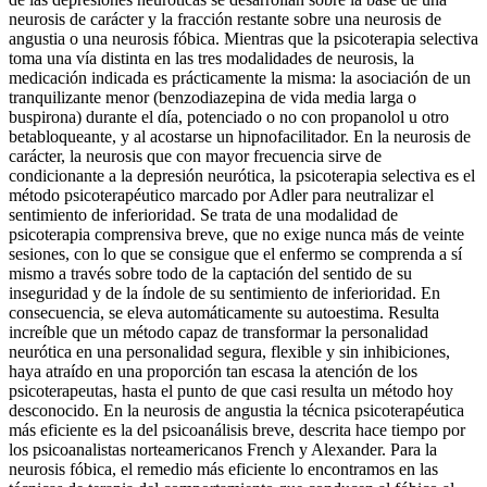
neurosis de carácter y la fracción restante sobre una neurosis de
angustia o una neurosis fóbica. Mientras que la psicoterapia selectiva
toma una vía distinta en las tres modalidades de neurosis, la
medicación indicada es prácticamente la misma: la asociación de un
tranquilizante menor (benzodiazepina de vida media larga o
buspirona) durante el día, potenciado o no con propanolol u otro
betabloqueante, y al acostarse un hipnofacilitador. En la neurosis de
carácter, la neurosis que con mayor frecuencia sirve de
condicionante a la depresión neurótica, la psicoterapia selectiva es el
método psicoterapéutico marcado por Adler para neutralizar el
sentimiento de inferioridad. Se trata de una modalidad de
psicoterapia comprensiva breve, que no exige nunca más de veinte
sesiones, con lo que se consigue que el enfermo se comprenda a sí
mismo a través sobre todo de la captación del sentido de su
inseguridad y de la índole de su sentimiento de inferioridad. En
consecuencia, se eleva automáticamente su autoestima. Resulta
increíble que un método capaz de transformar la personalidad
neurótica en una personalidad segura, flexible y sin inhibiciones,
haya atraído en una proporción tan escasa la atención de los
psicoterapeutas, hasta el punto de que casi resulta un método hoy
desconocido. En la neurosis de angustia la técnica psicoterapéutica
más eficiente es la del psicoanálisis breve, descrita hace tiempo por
los psicoanalistas norteamericanos French y Alexander. Para la
neurosis fóbica, el remedio más eficiente lo encontramos en las