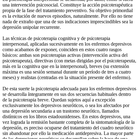
una intervención psicosocial. Constituye la acción psicoterapéutica
propia de la fase del tratamiento preventivo. Su objetivo primordial
es la evitación de nuevos episodios, naturalmente. Por ello no tiene
nada de extraño que una de sus indicaciones imprescindibles sea la
depresión unipolar recurrente.
Las técnicas de psicoterapia cognitiva y de psicoterapia
interpersonal, aplicadas sucesivamente en los enfermos depresivos
como acabamos de exponer, coinciden en estos cuatro rasgos
básicos: ambas son psicoterapias activas (intervención activa del
psicoterapeuta), directivas (con metas dirigidas por el psicoterapeuta,
más en la cognitiva que en la interpersonal), breves (su extensión
máxima es una sesión semanal durante un período de tres a cuatro
meses) y realistas (centradas en la situación presente del enfermo).
De esta suerte la psicoterapia adecuada para los enfermos depresivos
se desarrolla íntegramente en sus dos secuencias habituales dentro
de la psicoterapia breve. Quedan sujetos aquí a excepción
exclusivamente los depresivos neuróticos, o sea los afectados por
una depresión secundaria a un trastorno neurótico, llamados
distímicos en los libros estadounidenses. En estos depresivos, una
vez lograda la remisión bastante completa de la sintomatología de la
depresión, es preciso ocuparse del tratamiento del cuadro neurótico
sin abandonar por ello la medicación antidepresiva. La mayor parte
de las depresiones neuróticas se desarrollan sobre la base de una