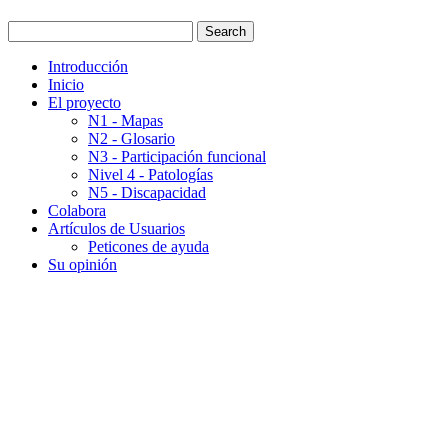
Introducción
Inicio
El proyecto
N1 - Mapas
N2 - Glosario
N3 - Participación funcional
Nivel 4 - Patologías
N5 - Discapacidad
Colabora
Artículos de Usuarios
Peticones de ayuda
Su opinión