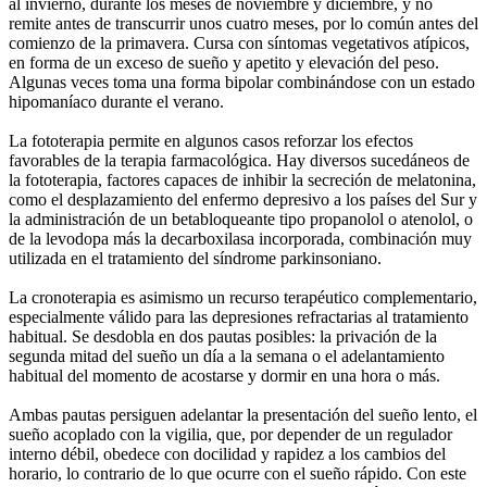
al invierno, durante los meses de noviembre y diciembre, y no
remite antes de transcurrir unos cuatro meses, por lo común antes del
comienzo de la primavera. Cursa con síntomas vegetativos atípicos,
en forma de un exceso de sueño y apetito y elevación del peso.
Algunas veces toma una forma bipolar combinándose con un estado
hipomaníaco durante el verano.
La fototerapia permite en algunos casos reforzar los efectos
favorables de la terapia farmacológica. Hay diversos sucedáneos de
la fototerapia, factores capaces de inhibir la secreción de melatonina,
como el desplazamiento del enfermo depresivo a los países del Sur y
la administración de un betabloqueante tipo propanolol o atenolol, o
de la levodopa más la decarboxilasa incorporada, combinación muy
utilizada en el tratamiento del síndrome parkinsoniano.
La cronoterapia es asimismo un recurso terapéutico complementario,
especialmente válido para las depresiones refractarias al tratamiento
habitual. Se desdobla en dos pautas posibles: la privación de la
segunda mitad del sueño un día a la semana o el adelantamiento
habitual del momento de acostarse y dormir en una hora o más.
Ambas pautas persiguen adelantar la presentación del sueño lento, el
sueño acoplado con la vigilia, que, por depender de un regulador
interno débil, obedece con docilidad y rapidez a los cambios del
horario, lo contrario de lo que ocurre con el sueño rápido. Con este