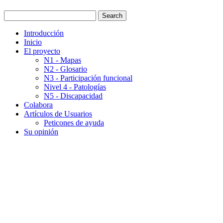
Introducción
Inicio
El proyecto
N1 - Mapas
N2 - Glosario
N3 - Participación funcional
Nivel 4 - Patologías
N5 - Discapacidad
Colabora
Artículos de Usuarios
Peticones de ayuda
Su opinión