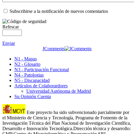
Subscribirse a la notificación de nuevos comentarios
Refescar
Enviar
JComments
N1 - Mapas
N2 - Glosario
N3 - Participación Funcional
N4 - Patologias
N5 - Discapacidad
Artículos de Colaborardores
Universidad Autónoma de Madrid
Su Opinión Cuenta
Este proyecto ha sido subvencionado parcialmente por
el Ministerio de Ciencia y Tecnología, Programa de Fomento de la
Investigación Técnica del Plan Nacional de Investigación Científica,
Desarrollo e Innovación Tecnológica.Dirección técnica y desarrollo:
CMP Centro de Microinformática y Programación SRL