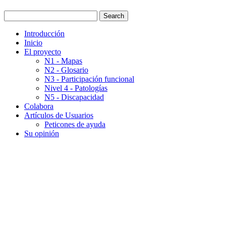
Introducción
Inicio
El proyecto
N1 - Mapas
N2 - Glosario
N3 - Participación funcional
Nivel 4 - Patologías
N5 - Discapacidad
Colabora
Artículos de Usuarios
Peticones de ayuda
Su opinión