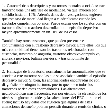
1. Características descriptivas y trastornos mentales asociados: este
trastorno tiene una alta tasa de mortalidad, ya que, mueren por
suicidio hasta un 15%. Además datos de investigaciones sugieren
que esta tasa de mortalidad llegan a cuadriplicarse cuando los
afectados cumplen los 55 años. Puede ocurrir que los sujetos con un
trastorno distímico acaben desarrollando un episodio depresivo
mayor, aproximadamente en un 10% de los casos.
También hay otros trastornos, que pueden presentarse
conjuntamente con el trastorno depresivo mayor. Entre ellos, los que
más comorbilidad tienen son los trastornos relacionados con
sustancias, trastorno de angustia, trastorno obsesivo-compulsivo,
anorexia nerviosa, bulimia nerviosa, y trastorno límite de
personalidad.
2. Hallazgos de laboratorio: normalmente las anormalidades que se
asocian a este trastorno son las que se asociaban también al episodio
depresivo mayor. Si bien, las anormalidades encontradas no son
diagnóstico de ningún trastorno, puesto que no en todos los
trastornos se dan estas anormalidades. Las alteraciones
neurobiológicas más frecuentes, son por ejemplo, la elevación de los
niveles de glucocorticoides y las alteraciones del EEG durante el
sueño; incluso hay datos que sugieren que algunas de estas
alteraciones del sueño podrían persistir durante la remisión clínica, o