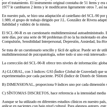
por el tratamiento. El instrumento original constaba de 51 ítems y 
1977 le cambiaron 2 ítems y le modificaron ligeramente otros 7, así 
En nuestro país, se hizo una adaptación al castellano del SCL-90 por
1.989, el grupo de trabajo dirigido por J.L. González de Rivera adapt
fiabilidad y validez de la misma.
El SCL-90-R es un cuestionario multidimensional autoadministrado. El 
siete días, por una serie de 90 problemas (0 no la ha molestado en ab
Compulsión, Sensibilidad Interpersonal, Depresión, Ansiedad, Ira-Hos
Se trata de un cuestionario sencillo y fácil de aplicar. Puede ser de
multidimensional de psicopatología, sobre todo si uno está interesado
La corrección del SCL-90-R ofrece tres niveles de información: global
A) GLOBAL, con 3 índices: GSI (Índice Global de Gravedad) que se re
experimentados por cada paciente. PSDI (Índice de Distrés de Síntomas 
B) DIMENSIONAL, proporciona 9 índices uno por cada dimensión s
C) SÍNTOMAS DISCRETOS, hace referencia a la intensidad media obten
Aunque se ha utilizado en diferentes estudios clínicos en nuestro país
aplicar en pacientes con bajo nivel cultural. Para algunos autores, es