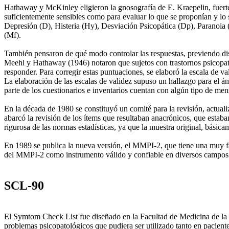
Hathaway y McKinley eligieron la gnosografía de E. Kraepelin, fuerteme
suficientemente sensibles como para evaluar lo que se proponían y lo s
Depresión (D), Histeria (Hy), Desviación Psicopática (Dp), Paranoia (
(Mf).
También pensaron de qué modo controlar las respuestas, previendo disto
Meehl y Hathaway (1946) notaron que sujetos con trastornos psicopatol
responder. Para corregir estas puntuaciones, se elaboró la escala de 
La elaboración de las escalas de validez supuso un hallazgo para el ám
parte de los cuestionarios e inventarios cuentan con algún tipo de men
En la década de 1980 se constituyó un comité para la revisión, actua
abarcó la revisión de los ítems que resultaban anacrónicos, que esta
rigurosa de las normas estadísticas, ya que la muestra original, básic
En 1989 se publica la nueva versión, el MMPI-2, que tiene una muy fa
del MMPI-2 como instrumento válido y confiable en diversos campos de
SCL-90
El Symtom Check List fue diseñado en la Facultad de Medicina de la 
problemas psicopatológicos que pudiera ser utilizado tanto en pacien