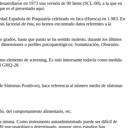
esarrollaron en 1973 una versión de 90 ítems (SCL-90), a la que en
ue es el presentado aquí.
iedad Española de Psiquiatría celebrado en Jaca (Huesca) en 1.983. En
s factorial de ésta, no hemos encontrado datos referentes a la
o grados, hasta que punto se ha sentido molesto, durante los últimos
9 dimensiones o perfiles psicopatológicos: Somatización, Obsesión-
o como elemento de screening, Es más interesante todavía como medida
 al GHQ-28.
de Síntomas Positivos), hace referencia al número medio de síntomas
o, del comportamiento alimentario, etc.
e la misma. Como instrumento autoadministrado puede ser difícil de
rfil psicopatológico determinado, aunque otros estudios han