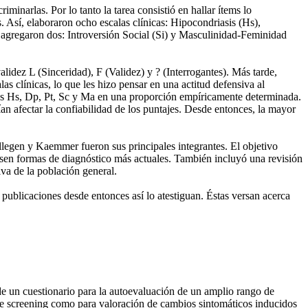
inarlas. Por lo tanto la tarea consistió en hallar ítems lo
. Así, elaboraron ocho escalas clínicas: Hipocondriasis (Hs),
o agregaron dos: Introversión Social (Si) y Masculinidad-Feminidad
lidez L (Sinceridad), F (Validez) y ? (Interrogantes). Más tarde,
 clínicas, lo que les hizo pensar en una actitud defensiva al
calas Hs, Dp, Pt, Sc y Ma en una proporción empíricamente determinada.
an afectar la confiabilidad de los puntajes. Desde entonces, la mayor
legen y Kaemmer fueron sus principales integrantes. El objetivo
asen formas de diagnóstico más actuales. También incluyó una revisión
iva de la población general.
ublicaciones desde entonces así lo atestiguan. Éstas versan acerca
e un cuestionario para la autoevaluación de un amplio rango de
 de screening como para valoración de cambios sintomáticos inducidos