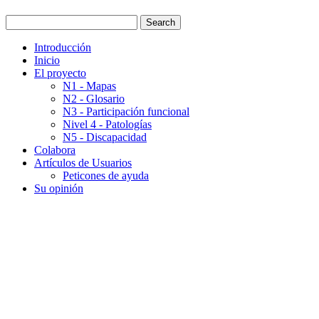
Introducción
Inicio
El proyecto
N1 - Mapas
N2 - Glosario
N3 - Participación funcional
Nivel 4 - Patologías
N5 - Discapacidad
Colabora
Artículos de Usuarios
Peticones de ayuda
Su opinión