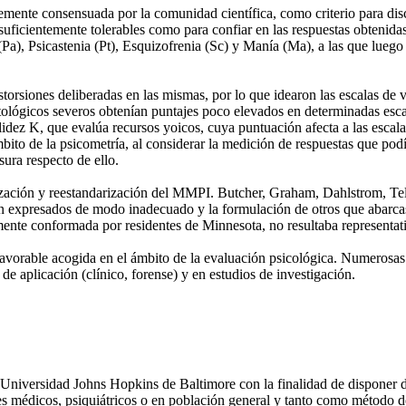
nte consensuada por la comunidad científica, como criterio para discrim
uficientemente tolerables como para confiar en las respuestas obtenidas
Pa), Psicastenia (Pt), Esquizofrenia (Sc) y Manía (Ma), a las que lueg
rsiones deliberadas en las mismas, por lo que idearon las escalas de va
ógicos severos obtenían puntajes poco elevados en determinadas escalas
validez K, que evalúa recursos yoicos, cuya puntuación afecta a las es
bito de la psicometría, al considerar la medición de respuestas que podí
sura respecto de ello.
lización y reestandarización del MMPI. Butcher, Graham, Dahlstrom, Tel
ban expresados de modo inadecuado y la formulación de otros que abarc
amente conformada por residentes de Minnesota, no resultaba representat
vorable acogida en el ámbito de la evaluación psicológica. Numerosas p
 aplicación (clínico, forense) y en estudios de investigación.
Universidad Johns Hopkins de Baltimore con la finalidad de disponer d
tes médicos, psiquiátricos o en población general y tanto como método