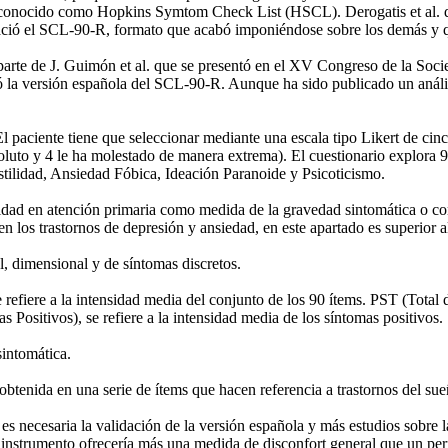
era conocido como Hopkins Symtom Check List (HSCL). Derogatis et al. d
nació el SCL-90-R, formato que acabó imponiéndose sobre los demás y q
 parte de J. Guimón et al. que se presentó en el XV Congreso de la Soc
ó la versión española del SCL-90-R. Aunque ha sido publicado un análisi
paciente tiene que seleccionar mediante una escala tipo Likert de cinc
soluto y 4 le ha molestado de manera extrema). El cuestionario explora 
tilidad, Ansiedad Fóbica, Ideación Paranoide y Psicoticismo.
 utilidad en atención primaria como medida de la gravedad sintomática 
 en los trastornos de depresión y ansiedad, en este apartado es superior
, dimensional y de síntomas discretos.
fiere a la intensidad media del conjunto de los 90 ítems. PST (Total 
Positivos), se refiere a la intensidad media de los síntomas positivos.
intomática.
ida en una serie de ítems que hacen referencia a trastornos del sueñ
, es necesaria la validación de la versión española y más estudios sobr
te instrumento ofrecería más una medida de disconfort general que un pe