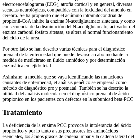
electroencefalograma (EEG), atrofia cortical y en general, diversas
secuelas neurológicas, compatibles con la toxicidad del amonio en
cerebro. Se ha propuesto que el acúmulo intramitocondrial de
propionil-CoA inhibe la enzima N-acetilglutamato sintetasa, y como
consecuencia de la disminución del N-acetilglutamato, activador del
enzima carbonil fosfato sitetasa, se altera el normal funcionamiento
del ciclo de la urea.
Por otro lado se han descrito varias técnicas para el diagnóstico
prenatal de la enfermedad que puede llevarse a cabo mediante la
medida de metilcitrato en fluido amniótico y por determinación
enzimática en tejido fetal.
Asimismo, a medida que se vaya identificando las mutaciones
causantes de enfermedad, el análisis genético se empleará como
método de diagnóstico pre y postnatal. También se ha descrito la
utilidad del análisis molecular en el diagnóstico prenatal de ácido
propionico en los pacientes con defectos en la subunicad beta-PCC.
Tratamiento
La deficiencia de la enzima PCC provoca la intolerancia del ácido
propiónico y por lo tanto a sus precursores los aminoácidos
esenciales, los ácidos grasos de cadena impar y la cadena lateral del