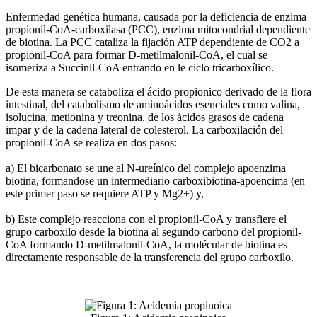
Enfermedad genética humana, causada por la deficiencia de enzima
propionil-CoA-carboxilasa (PCC), enzima mitocondrial dependiente
de biotina. La PCC cataliza la fijación ATP dependiente de CO2 a
propionil-CoA para formar D-metilmalonil-CoA, el cual se
isomeriza a Succinil-CoA entrando en le ciclo tricarboxílico.
De esta manera se cataboliza el ácido propionico derivado de la flora
intestinal, del catabolismo de aminoácidos esenciales como valina,
isolucina, metionina y treonina, de los ácidos grasos de cadena
impar y de la cadena lateral de colesterol. La carboxilación del
propionil-CoA se realiza en dos pasos:
a) El bicarbonato se une al N-ureínico del complejo apoenzima
biotina, formandose un intermediario carboxibiotina-apoencima (en
este primer paso se requiere ATP y Mg2+) y,
b) Este complejo reacciona con el propionil-CoA y transfiere el
grupo carboxilo desde la biotina al segundo carbono del propionil-
CoA formando D-metilmalonil-CoA, la molécular de biotina es
directamente responsable de la transferencia del grupo carboxilo.