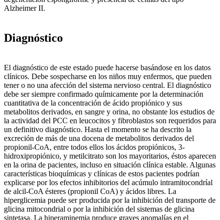
Alzheimer II.
Diagnóstico
El diagnóstico de este estado puede hacerse basándose en los datos
clínicos. Debe sospecharse en los niños muy enfermos, que pueden
tener o no una afección del sistema nervioso central. El diagnóstico
debe ser siempre confirmado químicamente por la determinación
cuantitativa de la concentración de ácido propiónico y sus
metabolitos derivados, en sangre y orina, no obstante los estudios de
la actividad del PCC en leucocitos y fibroblastos son requeridos para
un definitivo diagnóstico. Hasta el momento se ha descrito la
excreción de más de una docena de metabolitos derivados del
propionil-CoA, entre todos ellos los ácidos propiónicos, 3-
hidroxipropiónico, y metilcitrato son los mayoritarios, éstos aparecen
en la orina de pacientes, incluso en situación clínica estable. Algunas
características bioquímicas y clínicas de estos pacientes podrían
explicarse por los efectos inhibitorios del acúmulo intramitocondríal
de alcil-CoA ésteres (propionil CoA) y ácidos libres. La
hiperglicemia puede ser producida por la inhibición del transporte de
glicina mitocondrial o por la inhibición del sistemas de glicina
sintetasa. La hiperaminemia produce graves anomalías en el