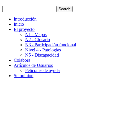
Introducción
Inicio
El proyecto
N1 - Mapas
N2 - Glosario
N3 - Participación funcional
Nivel 4 - Patologías
N5 - Discapacidad
Colabora
Artículos de Usuarios
Peticones de ayuda
Su opinión