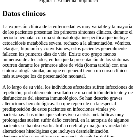
Figura 1: Acidemia propinoica
Datos clínicos
La expresión clínica de la enfermedad es muy variable y la mayoría
de los pacientes presentan los primeros síntomas clínicos, durante el
periodo neonatal con una sintomatología inespecífica que incluye
cetoacidosis metabólica severa, rechazo a la alimentación, vómitos,
letargias, hipotonía y convulsiones, estos pacientes generalmente
fallecen los primeros días de vida. Existe otro grupo menos
numeroso de afectados, en los que la presentación de los síntomas
ocurren durante los primeros años de vida (forma tardía) con una
sintomatología similar, aunque en general tienen un curso clínico
más suaveque los de presentación neonatal.
A lo largo de su vida, los individuos afectados sufren infecciones de
repetición, probablemente resultado de una nutrición deficiente y de
disfunciones del sistema inmunológico. Se han descrito graves
alteraciones hematológicas. Lo que repercute en la especial
predisposición de estos pacientes en infecciones virales y/o
bacterianas. Los niños que sobreviven a crisis metabólicas muy
prolongadas suelen sufrir daño cerebral, en la autopsia de algunos
pacientes se ha observado atrofia cerebral y una gran variedad de
alteraciones histológicas que incluyen desmielinización,
degeneración espongiforme y presencia de células del tipo