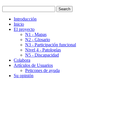
Introducción
Inicio
El proyecto
N1 - Mapas
N2 - Glosario
N3 - Participación funcional
Nivel 4 - Patologías
N5 - Discapacidad
Colabora
Artículos de Usuarios
Peticones de ayuda
Su opinión