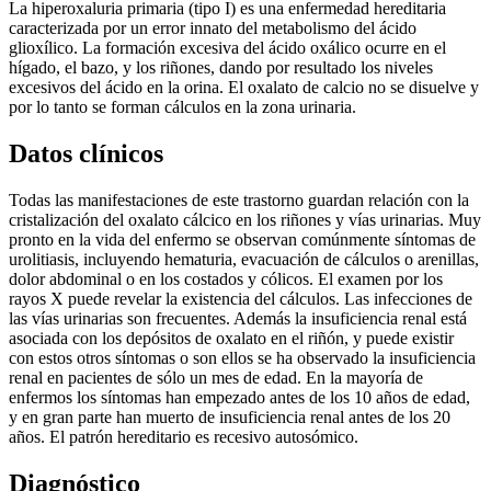
La hiperoxaluria primaria (tipo I) es una enfermedad hereditaria
caracterizada por un error innato del metabolismo del ácido
glioxílico. La formación excesiva del ácido oxálico ocurre en el
hígado, el bazo, y los riñones, dando por resultado los niveles
excesivos del ácido en la orina. El oxalato de calcio no se disuelve y
por lo tanto se forman cálculos en la zona urinaria.
Datos clínicos
Todas las manifestaciones de este trastorno guardan relación con la
cristalización del oxalato cálcico en los riñones y vías urinarias. Muy
pronto en la vida del enfermo se observan comúnmente síntomas de
urolitiasis, incluyendo hematuria, evacuación de cálculos o arenillas,
dolor abdominal o en los costados y cólicos. El examen por los
rayos X puede revelar la existencia del cálculos. Las infecciones de
las vías urinarias son frecuentes. Además la insuficiencia renal está
asociada con los depósitos de oxalato en el riñón, y puede existir
con estos otros síntomas o son ellos se ha observado la insuficiencia
renal en pacientes de sólo un mes de edad. En la mayoría de
enfermos los síntomas han empezado antes de los 10 años de edad,
y en gran parte han muerto de insuficiencia renal antes de los 20
años. El patrón hereditario es recesivo autosómico.
Diagnóstico