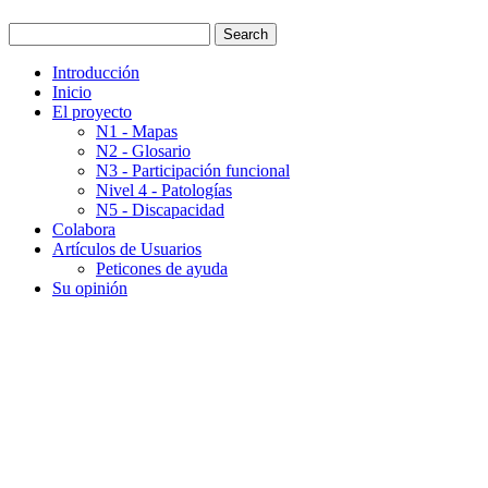
Introducción
Inicio
El proyecto
N1 - Mapas
N2 - Glosario
N3 - Participación funcional
Nivel 4 - Patologías
N5 - Discapacidad
Colabora
Artículos de Usuarios
Peticones de ayuda
Su opinión