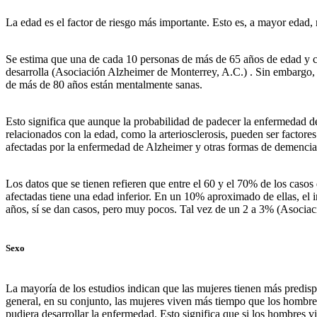
La edad es el factor de riesgo más importante. Esto es, a mayor edad,
Se estima que una de cada 10 personas de más de 65 años de edad y ca
desarrolla (Asociación Alzheimer de Monterrey, A.C.) . Sin embargo, 
de más de 80 años están mentalmente sanas.
Esto significa que aunque la probabilidad de padecer la enfermedad de
relacionados con la edad, como la arteriosclerosis, pueden ser factor
afectadas por la enfermedad de Alzheimer y otras formas de demenci
Los datos que se tienen refieren que entre el 60 y el 70% de los caso
afectadas tiene una edad inferior. En un 10% aproximado de ellas, el 
años, sí se dan casos, pero muy pocos. Tal vez de un 2 a 3% (Asocia
Sexo
La mayoría de los estudios indican que las mujeres tienen más predis
general, en su conjunto, las mujeres viven más tiempo que los hombr
pudiera desarrollar la enfermedad. Esto significa que si los hombres 