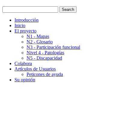
Introducción
Inicio
El proyecto
N1 - Mapas
N2 - Glosario
N3 - Participación funcional
Nivel 4 - Patologías
N5 - Discapacidad
Colabora
Artículos de Usuarios
Peticones de ayuda
Su opinión