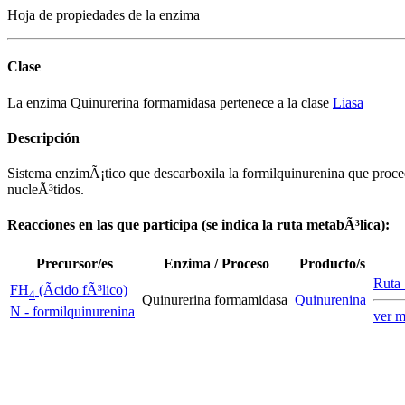
Hoja de propiedades de la enzima
Clase
La enzima Quinurerina formamidasa pertenece a la clase
Liasa
Descripción
Sistema enzimÃ¡tico que descarboxila la formilquinurenina que procedÃ­
nucleÃ³tidos.
Reacciones en las que participa (se indica la ruta metabÃ³lica):
Precursor/es
Enzima / Proceso
Producto/s
Ruta 
FH
(Ãcido fÃ³lico)
4
Quinurerina formamidasa
Quinurenina
N - formilquinurenina
ver 