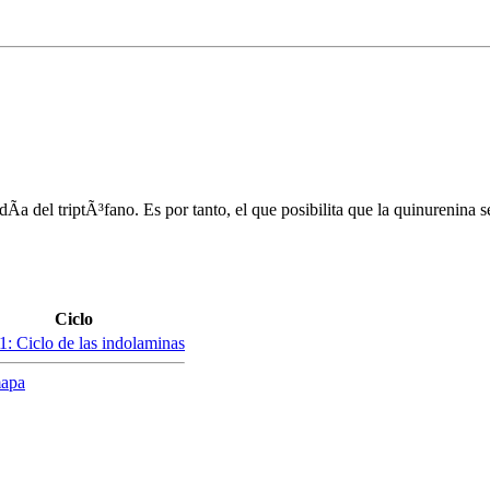
a del triptÃ³fano. Es por tanto, el que posibilita que la quinurenina se
Ciclo
1: Ciclo de las indolaminas
mapa