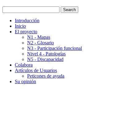
Introducción
Inicio
El proyecto
N1 - Mapas
N2 - Glosario
N3 - Participación funcional
Nivel 4 - Patologías
N5 - Discapacidad
Colabora
Artículos de Usuarios
Peticones de ayuda
Su opinión