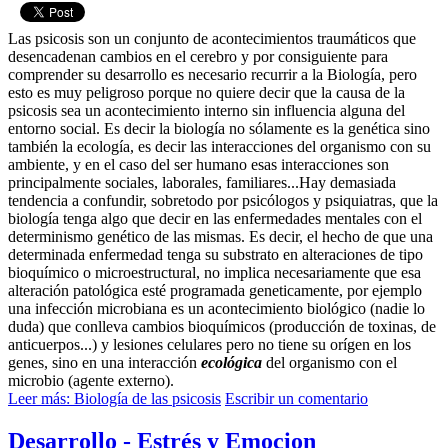
Las psicosis son un conjunto de acontecimientos traumáticos que
desencadenan cambios en el cerebro y por consiguiente para
comprender su desarrollo es necesario recurrir a la Biología, pero
esto es muy peligroso porque no quiere decir que la causa de la
psicosis sea un acontecimiento interno sin influencia alguna del
entorno social. Es decir la biología no sólamente es la genética sino
también la ecología, es decir las interacciones del organismo con su
ambiente, y en el caso del ser humano esas interacciones son
principalmente sociales, laborales, familiares...Hay demasiada
tendencia a confundir, sobretodo por psicólogos y psiquiatras, que la
biología tenga algo que decir en las enfermedades mentales con el
determinismo genético de las mismas. Es decir, el hecho de que una
determinada enfermedad tenga su substrato en alteraciones de tipo
bioquímico o microestructural, no implica necesariamente que esa
alteración patológica esté programada geneticamente, por ejemplo
una infección microbiana es un acontecimiento biológico (nadie lo
duda) que conlleva cambios bioquímicos (producción de toxinas, de
anticuerpos...) y lesiones celulares pero no tiene su orígen en los
genes, sino en una interacción
ecológica
del organismo con el
microbio (agente externo).
Leer más: Biología de las psicosis
Escribir un comentario
Desarrollo - Estrés y Emocion