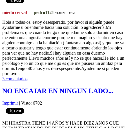
miedo cerval
—
pedro1121
19-10-2010 12:54
Hola a todas-os, estoy desesperado, por favor si alguién puede
ayudarme u orientarme hacia una solución lo agradecería.Mi
problema es que cuando tengo que quedarme solo a dormir en casa
me entra una angustia enorme porque me imagino y siento que hay
alguien conmigo en la habitación ( fantasma o algo asi) y que me va
a tocar o asustar y tengo que estar continuamente abriendo los ojos
para ver que no hay nadie.Si hay alguien en casa duermo
perfectamente.Llevo muchos años así y no se que hacer.He ido a un
psicólogo y lo unico que me dijo es que me pusiera un antifaz para
dormir.Tengo 40 años y es desespesperante
.Ayudenme si pueden
por favor.
3 comentarios
NO ENCAJAR EN NINGUN LADO...
Imprimir
|
Visto: 6702
MI HIJASTRA TIENE 14 AÑOS Y HACE DIEZ AÑOS QUE