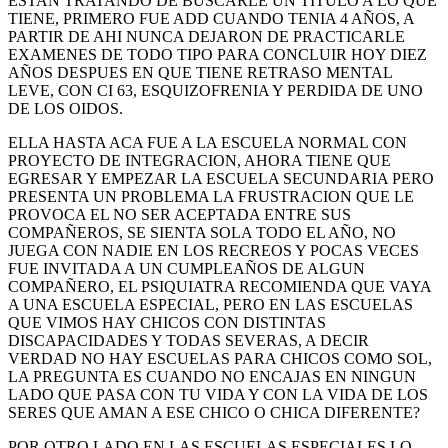
ESTAN TRATANDO DE BUSCARLE UN TITULO A LO QUE
TIENE, PRIMERO FUE ADD CUANDO TENIA 4 AÑOS, A
PARTIR DE AHI NUNCA DEJARON DE PRACTICARLE
EXAMENES DE TODO TIPO PARA CONCLUIR HOY DIEZ
AÑOS DESPUES EN QUE TIENE RETRASO MENTAL
LEVE, CON CI 63, ESQUIZOFRENIA Y PERDIDA DE UNO
DE LOS OIDOS.
ELLA HASTA ACA FUE A LA ESCUELA NORMAL CON
PROYECTO DE INTEGRACION, AHORA TIENE QUE
EGRESAR Y EMPEZAR LA ESCUELA SECUNDARIA PERO
PRESENTA UN PROBLEMA LA FRUSTRACION QUE LE
PROVOCA EL NO SER ACEPTADA ENTRE SUS
COMPAÑEROS, SE SIENTA SOLA TODO EL AÑO, NO
JUEGA CON NADIE EN LOS RECREOS Y POCAS VECES
FUE INVITADA A UN CUMPLEAÑOS DE ALGUN
COMPAÑERO, EL PSIQUIATRA RECOMIENDA QUE VAYA
A UNA ESCUELA ESPECIAL, PERO EN LAS ESCUELAS
QUE VIMOS HAY CHICOS CON DISTINTAS
DISCAPACIDADES Y TODAS SEVERAS, A DECIR
VERDAD NO HAY ESCUELAS PARA CHICOS COMO SOL,
LA PREGUNTA ES CUANDO NO ENCAJAS EN NINGUN
LADO QUE PASA CON TU VIDA Y CON LA VIDA DE LOS
SERES QUE AMAN A ESE CHICO O CHICA DIFERENTE?
POR OTRO LADO EN LAS ESCUELAS ESPECIALES LO