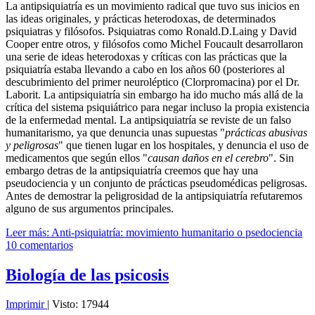
La antipsiquiatría es un movimiento radical que tuvo sus inicios en
las ideas originales, y prácticas heterodoxas, de determinados
psiquiatras y filósofos. Psiquiatras como Ronald.D.Laing y David
Cooper entre otros, y filósofos como Michel Foucault desarrollaron
una serie de ideas heterodoxas y críticas con las prácticas que la
psiquiatría estaba llevando a cabo en los años 60 (posteriores al
descubrimiento del primer neuroléptico (Clorpromacina) por el Dr.
Laborit. La antipsiquiatría sin embargo ha ido mucho más allá de la
crítica del sistema psiquiátrico para negar incluso la propia existencia
de la enfermedad mental. La antipsiquiatría se reviste de un falso
humanitarismo, ya que denuncia unas supuestas "
prácticas abusivas
y peligrosas
" que tienen lugar en los hospitales, y denuncia el uso de
medicamentos que según ellos "
causan daños en el cerebro
". Sin
embargo detras de la antipsiquiatría creemos que hay una
pseudociencia y un conjunto de prácticas pseudomédicas peligrosas.
Antes de demostrar la peligrosidad de la antipsiquiatría refutaremos
alguno de sus argumentos principales.
Leer más: Anti-psiquiatría: movimiento humanitario o psedociencia
10 comentarios
Biología de las psicosis
Imprimir
|
Visto: 17944