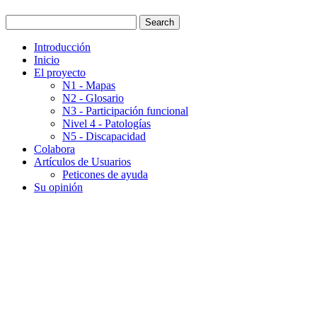
Introducción
Inicio
El proyecto
N1 - Mapas
N2 - Glosario
N3 - Participación funcional
Nivel 4 - Patologías
N5 - Discapacidad
Colabora
Artículos de Usuarios
Peticones de ayuda
Su opinión