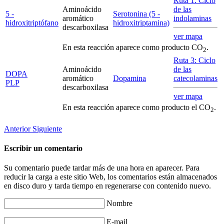
Ruta 1: Ciclo
Aminoácido
de las
5 -
Serotonina (5 -
aromático
indolaminas
hidroxitriptófano
hidroxitriptamina)
descarboxilasa
ver mapa
En esta reacción aparece como producto CO
.
2
Ruta 3: Ciclo
Aminoácido
de las
DOPA
aromático
Dopamina
catecolaminas
PLP
descarboxilasa
ver mapa
En esta reacción aparece como producto el CO
.
2
Anterior
Siguiente
Escribir un comentario
Su comentario puede tardar más de una hora en aparecer. Para
reducir la carga a este sitio Web, los comentarios están almacenados
en disco duro y tarda tiempo en regenerarse con contenido nuevo.
Nombre
E-mail