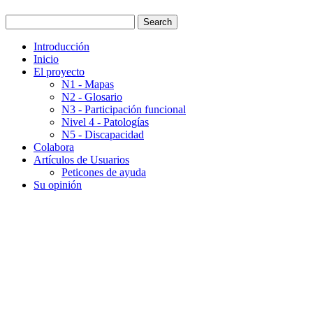
Introducción
Inicio
El proyecto
N1 - Mapas
N2 - Glosario
N3 - Participación funcional
Nivel 4 - Patologías
N5 - Discapacidad
Colabora
Artículos de Usuarios
Peticones de ayuda
Su opinión