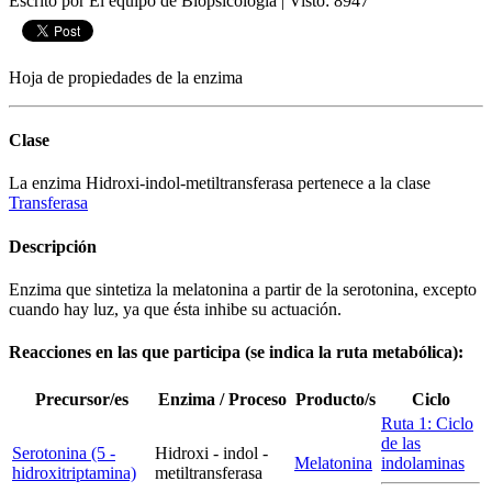
Escrito por El equipo de Biopsicologia
|
Visto: 8947
Hoja de propiedades de la enzima
Clase
La enzima Hidroxi-indol-metiltransferasa pertenece a la clase
Transferasa
Descripción
Enzima que sintetiza la melatonina a partir de la serotonina, excepto
cuando hay luz, ya que ésta inhibe su actuación.
Reacciones en las que participa (se indica la ruta metabólica):
Precursor/es
Enzima / Proceso
Producto/s
Ciclo
Ruta 1: Ciclo
de las
Serotonina (5 -
Hidroxi - indol -
Melatonina
indolaminas
hidroxitriptamina)
metiltransferasa