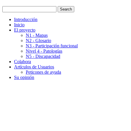
Introducción
Inicio
El proyecto
N1 - Mapas
N2 - Glosario
N3 - Participación funcional
Nivel 4 - Patologías
N5 - Discapacidad
Colabora
Artículos de Usuarios
Peticones de ayuda
Su opinión