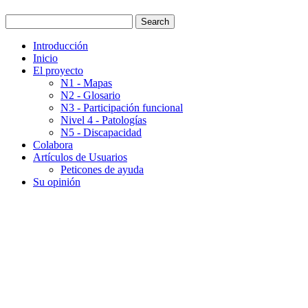
Introducción
Inicio
El proyecto
N1 - Mapas
N2 - Glosario
N3 - Participación funcional
Nivel 4 - Patologías
N5 - Discapacidad
Colabora
Artículos de Usuarios
Peticones de ayuda
Su opinión