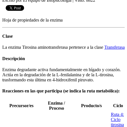
Escrito por El equipo de Biopsicologia
|
Visto: 8822
Hoja de propiedades de la enzima
Clase
La enzima Tirosina aminotransferasa pertenece a la clase
Transferasa
Descripción
Enzima degradante activa fundamentalmente en hígado y corazón.
Actúa en la degradación de la L-fenilalanina y de la L-tirosina,
trasformando esta última en 4-hidroxifenil piruvato.
Reacciones en las que participa (se indica la ruta metabólica):
Enzima /
Precursor/es
Producto/s
Ciclo
Proceso
Ruta 4:
Ciclo
tirosina