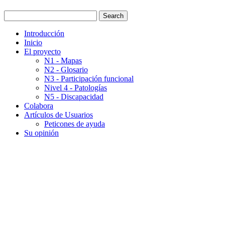
Introducción
Inicio
El proyecto
N1 - Mapas
N2 - Glosario
N3 - Participación funcional
Nivel 4 - Patologías
N5 - Discapacidad
Colabora
Artículos de Usuarios
Peticones de ayuda
Su opinión