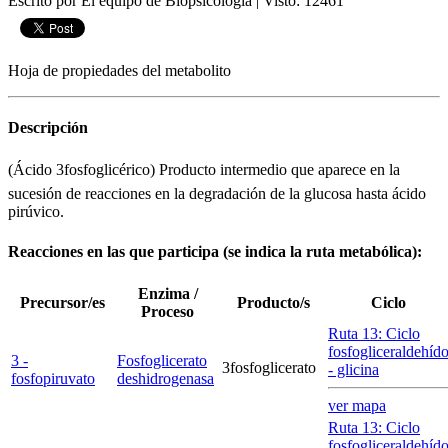
Escrito por El equipo de Biopsicologia
|
Visto: 12461
Hoja de propiedades del metabolito
Descripción
(Ácido 3fosfoglicérico) Producto intermedio que aparece en la
sucesión de reacciones en la degradación de la glucosa hasta ácido
pirúvico.
Reacciones en las que participa (se indica la ruta metabólica):
Enzima /
Precursor/es
Producto/s
Ciclo
Proceso
Ruta 13: Ciclo
fosfogliceraldehíd
3 -
Fosfoglicerato
3fosfoglicerato
- glicina
fosfopiruvato
deshidrogenasa
ver mapa
Ruta 13: Ciclo
fosfogliceraldehíd