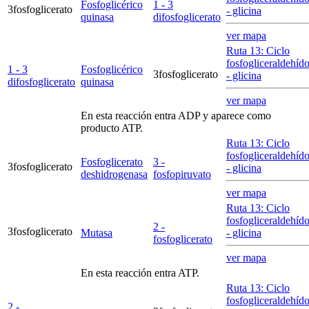
Fosfoglicérico
1 - 3
3fosfoglicerato
- glicina
quinasa
difosfoglicerato
ver mapa
Ruta 13: Ciclo
fosfogliceraldehíd
1 - 3
Fosfoglicérico
3fosfoglicerato
- glicina
difosfoglicerato
quinasa
ver mapa
En esta reacción entra ADP y aparece como
producto ATP.
Ruta 13: Ciclo
fosfogliceraldehíd
Fosfoglicerato
3 -
3fosfoglicerato
- glicina
deshidrogenasa
fosfopiruvato
ver mapa
Ruta 13: Ciclo
fosfogliceraldehíd
2 -
3fosfoglicerato
Mutasa
- glicina
fosfoglicerato
ver mapa
En esta reacción entra ATP.
Ruta 13: Ciclo
fosfogliceraldehíd
2 -