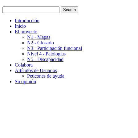
Introducción
Inicio
El proyecto
N1 - Mapas
N2 - Glosario
N3 - Participación funcional
Nivel 4 - Patologías
N5 - Discapacidad
Colabora
Artículos de Usuarios
Peticones de ayuda
Su opinión