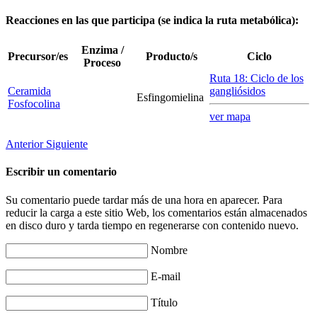
Reacciones en las que participa (se indica la ruta metabólica):
Enzima /
Precursor/es
Producto/s
Ciclo
Proceso
Ruta 18: Ciclo de los
Ceramida
gangliósidos
Esfingomielina
Fosfocolina
ver mapa
Anterior
Siguiente
Escribir un comentario
Su comentario puede tardar más de una hora en aparecer. Para
reducir la carga a este sitio Web, los comentarios están almacenados
en disco duro y tarda tiempo en regenerarse con contenido nuevo.
Nombre
E-mail
Título