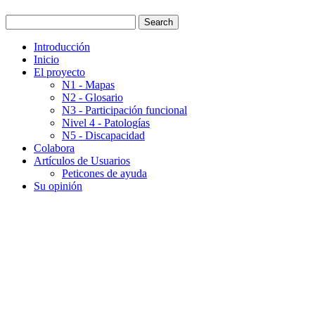
Introducción
Inicio
El proyecto
N1 - Mapas
N2 - Glosario
N3 - Participación funcional
Nivel 4 - Patologías
N5 - Discapacidad
Colabora
Artículos de Usuarios
Peticones de ayuda
Su opinión