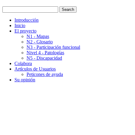
Introducción
Inicio
El proyecto
N1 - Mapas
N2 - Glosario
N3 - Participación funcional
Nivel 4 - Patologías
N5 - Discapacidad
Colabora
Artículos de Usuarios
Peticones de ayuda
Su opinión