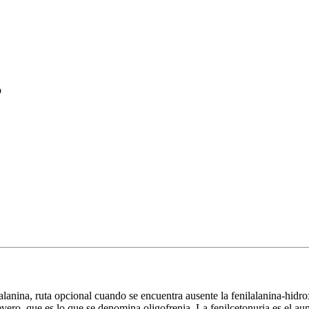
o
lalanina, ruta opcional cuando se encuentra ausente la fenilalanina-hidro
vero, que es lo que se denomina oligofrenia. La fenilcetonuria es el aum