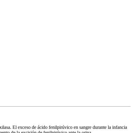
xilasa. El exceso de ácido fenilpirúvico en sangre durante la infancia
ento de la excisión de fenilpirúvico ante la orina.