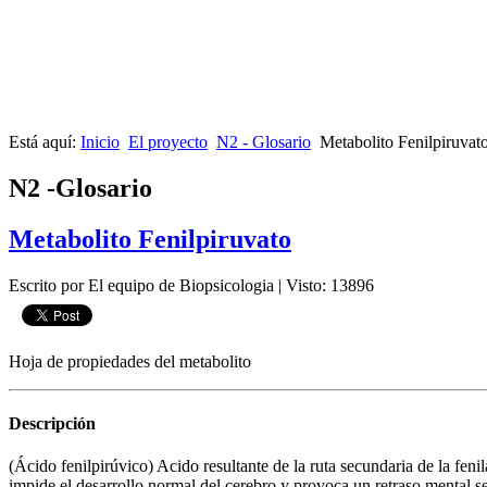
Está aquí:
Inicio
El proyecto
N2 - Glosario
Metabolito Fenilpiruvat
N2 -Glosario
Metabolito Fenilpiruvato
Escrito por El equipo de Biopsicologia
|
Visto: 13896
Hoja de propiedades del metabolito
Descripción
(Ácido fenilpirúvico) Acido resultante de la ruta secundaria de la feni
impide el desarrollo normal del cerebro y provoca un retraso mental se