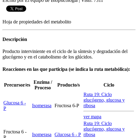
Escrito por El equipo de Biopsicologia
|
Visto: 7311
Hoja de propiedades del metabolito
Descripción
Producto interviniente en el ciclo de la síntesis y degradación del
glucógeno y en el catabolismo de los glúcidos.
Reacciones en las que participa (se indica la ruta metabólica):
Enzima /
Precursor/es
Producto/s
Ciclo
Proceso
Ruta 19: Ciclo
glucógeno, glucosa y
Glucosa 6 -
Isomerasa
Fructosa 6-P
ribosa
P
ver mapa
Ruta 19: Ciclo
glucógeno, glucosa y
Fructosa 6 -
Isomerasa
Glucosa 6 - P
ribosa
P