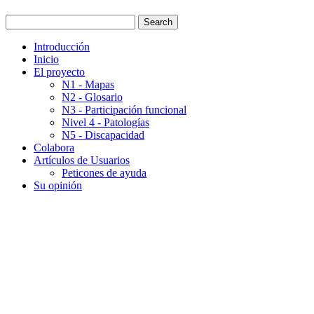
Introducción
Inicio
El proyecto
N1 - Mapas
N2 - Glosario
N3 - Participación funcional
Nivel 4 - Patologías
N5 - Discapacidad
Colabora
Artículos de Usuarios
Peticones de ayuda
Su opinión