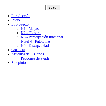
Introducción
Inicio
El proyecto
N1 - Mapas
N2 - Glosario
N3 - Participación funcional
Nivel 4 - Patologías
N5 - Discapacidad
Colabora
Artículos de Usuarios
Peticones de ayuda
Su opinión